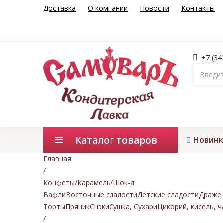
Доставка
О компании
Новости
Контакты
+7 (34
Каталог товаров
Новинк
Главная
/
Конфеты/Карамель/Шок-д
Вафли
Восточные сладости
Детские сладости
Драже 
Торты
Пряник
Снэки
Сушка, Сухари
Цикорий, кисель, ч
/