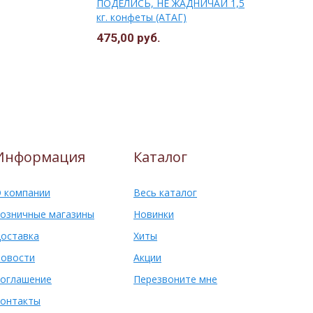
ПОДЕЛИСЬ, НЕ ЖАДНИЧАЙ 1,5
глаз.1кг*4
кг. конфеты (АТАГ)
475,00 руб.
353,00 ру
Информация
Каталог
 компании
Весь каталог
озничные магазины
Новинки
оставка
Хиты
овости
Акции
оглашение
Перезвоните мне
онтакты