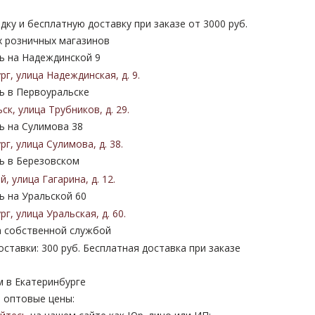
дку и бесплатную доставку при заказе от 3000 руб.
х розничных магазинов
 на Надеждинской 9
ург
,
улица Надеждинская
,
д. 9
.
 в Первоуральске
ьск
,
улица Трубников
,
д. 29
.
 на Сулимова 38
ург
,
улица Сулимова
,
д. 38
.
 в Березовском
ий
,
улица Гагарина
,
д. 12
.
 на Уральской 60
ург
,
улица Уральская
,
д. 60
.
 собственной службой
ставки: 300 руб. Бесплатная доставка при заказе
м в Екатеринбурге
 оптовые цены: