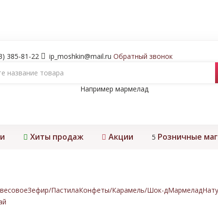
3) 385-81-22
ip_moshkin@mail.ru
Обратный звонок
Например
мармелад
и
Хиты продаж
Акции
Розничные ма
5
весовое
Зефир/Пастила
Конфеты/Карамель/Шок-д
Мармелад
Нату
ай