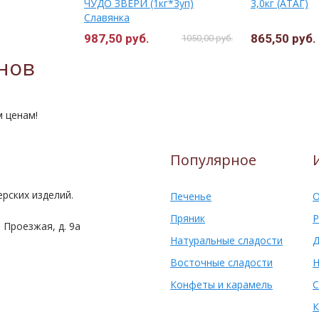
ЧУДО ЗВЕРИ (1кг*3уп)
3,0кг (АТАГ)
Славянка
987,50 руб.
865,50 руб.
1050,00 руб.
нов
м ценам!
Популярное
рских изделий.
Печенье
О
Пряник
Р
 Проезжая, д. 9а
Натуральные сладости
Д
Восточные сладости
Н
Конфеты и карамель
С
К