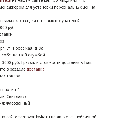
уйтесь
на нашем сайте как Юр. лицо или ИП;
 менеджером для установки персональных цен на
 сумма заказа для оптовых покупателей
000 руб.
ставки
оз
рг, ул. Проезжая, д. 9а
 собственной службой
 3000 руб. График и стоимость доставки в Ваш
ите в разделе
доставка
ики товара
 партия: 1
ль: Свитлайф
ия: Фасованный
а сайте samovar-lavka.ru не является публичной