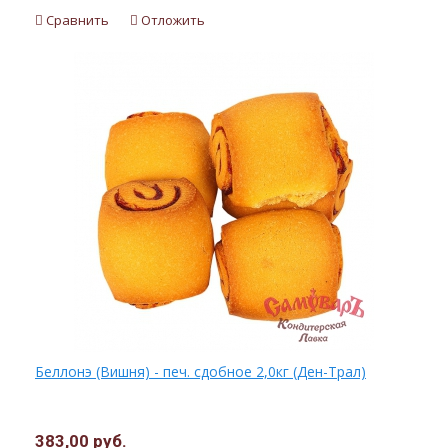
Сравнить
Отложить
Беллонэ (Вишня) - печ. сдобное 2,0кг (Ден-Трал)
383,00 руб.