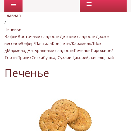
Промо товары
Главная
/
Печенье
Вафли
Восточные сладости
Детские сладости
Драже
весовое
Зефир/Пастила
Конфеты/Карамель/Шок-
д
Мармелад
Натуральные сладости
Печенье
Пирожное/
Торты
Пряник
Снэки
Сушка, Сухари
Цикорий, кисель, чай
Печенье