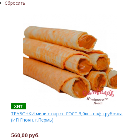
Сбросить
ХИТ
ТРУБОЧКИ мини с вар.сг. ГОСТ 3,0кг - ваф.трубочка
(ИП Гпоян, г.Пермь)
560,00 руб.