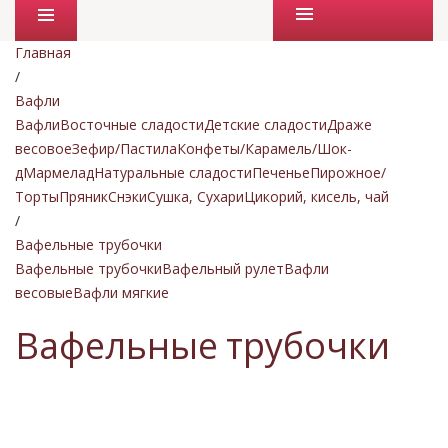
Промо товары
Главная
/
Вафли
Вафли
Восточные сладости
Детские сладости
Драже
весовое
Зефир/Пастила
Конфеты/Карамель/Шок-
д
Мармелад
Натуральные сладости
Печенье
Пирожное/
Торты
Пряник
Снэки
Сушка, Сухари
Цикорий, кисель, чай
/
Вафельные трубочки
Вафельные трубочки
Вафельный рулет
Вафли
весовые
Вафли мягкие
Вафельные трубочки