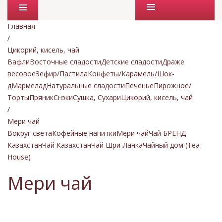
Промо товары
Главная
/
Цикорий, кисель, чай
Вафли
Восточные сладости
Детские сладости
Драже
весовое
Зефир/Пастила
Конфеты/Карамель/Шок-
д
Мармелад
Натуральные сладости
Печенье
Пирожное/
Торты
Пряник
Снэки
Сушка, Сухари
Цикорий, кисель, чай
/
Мери чай
Вокруг света
Кофейные напитки
Мери чай
Чай БРЕНД
Казахстан
Чай Казахстан
Чай Шри-Ланка
Чайный дом (Tea
House)
Мери чай