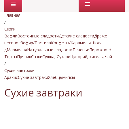
Промо товары
Главная
/
Снэки
Вафли
Восточные сладости
Детские сладости
Драже
весовое
Зефир/Пастила
Конфеты/Карамель/Шок-
д
Мармелад
Натуральные сладости
Печенье
Пирожное/
Торты
Пряник
Снэки
Сушка, Сухари
Цикорий, кисель, чай
/
Сухие завтраки
Арахис
Сухие завтраки
Хлебцы
Чипсы
Сухие завтраки