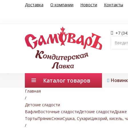
Доставка
О компании
Новости
Контакты
+7 (34
Каталог товаров
Новинк
Главная
/
Детские сладости
Вафли
Восточные сладости
Детские сладости
Драже 
Торты
Пряник
Снэки
Сушка, Сухари
Цикорий, кисель, ч
/