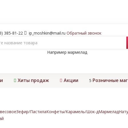
3) 385-81-22
ip_moshkin@mail.ru
Обратный звонок
Например
мармелад
и
Хиты продаж
Акции
Розничные ма
5
весовое
Зефир/Пастила
Конфеты/Карамель/Шок-д
Мармелад
Нату
ай