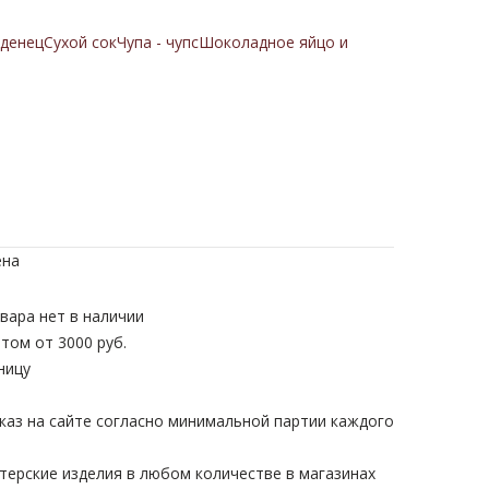
денец
Сухой сок
Чупа - чупс
Шоколадное яйцо и
ена
вара нет в наличии
том от 3000 руб.
ницу
каз на сайте согласно минимальной партии каждого
терские изделия в любом количестве в магазинах