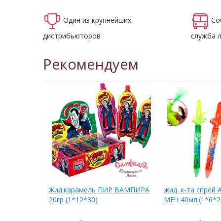
Один из крупнейших
Со
дистрибьюторов
служба 
Рекомендуем
ШИК 30мл
Жид.карамель ПИР ВАМПИРА
жид. к-та спрей
20гр (1*12*30)
МЕЧ 40мл.(1*6*2