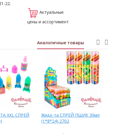
81-22.
Актуальные
цены и ассортимент
Аналогичные товары
ЕТА XXL СПРЕЙ
Жид.к-та СПРЕЙ ПШИК 30мл
Жид.кара
)
(1*8*24) 2702
20гр (1*12