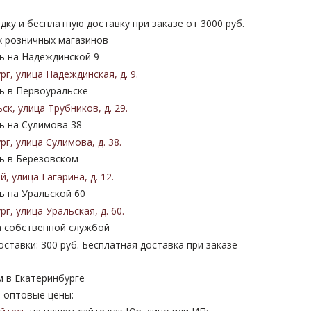
дку и бесплатную доставку при заказе от 3000 руб.
х розничных магазинов
 на Надеждинской 9
ург
,
улица Надеждинская
,
д. 9
.
 в Первоуральске
ьск
,
улица Трубников
,
д. 29
.
 на Сулимова 38
ург
,
улица Сулимова
,
д. 38
.
 в Березовском
ий
,
улица Гагарина
,
д. 12
.
 на Уральской 60
ург
,
улица Уральская
,
д. 60
.
 собственной службой
ставки: 300 руб. Бесплатная доставка при заказе
м в Екатеринбурге
 оптовые цены: