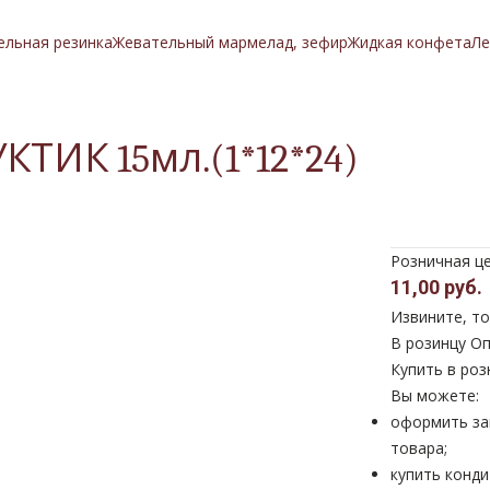
ельная резинка
Жевательный мармелад, зефир
Жидкая конфета
Ле
КТИК 15мл.(1*12*24)
Розничная ц
11,00 руб.
Извините, то
В розинцу
Оп
Купить в роз
Вы можете:
оформить за
товара;
купить конди