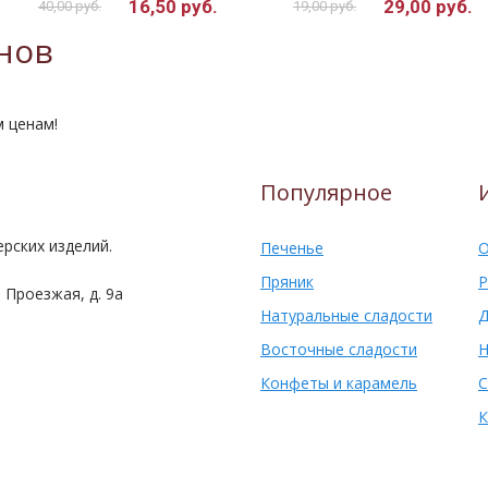
16,50 руб.
29,00 руб.
40,00 руб.
19,00 руб.
нов
м ценам!
Популярное
рских изделий.
Печенье
О
Пряник
Р
 Проезжая, д. 9а
Натуральные сладости
Д
Восточные сладости
Н
Конфеты и карамель
С
К