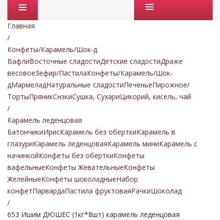
Промо товары
Главная
/
Конфеты/Карамель/Шок-д
Вафли
Восточные сладости
Детские сладости
Драже
весовое
Зефир/Пастила
Конфеты/Карамель/Шок-
д
Мармелад
Натуральные сладости
Печенье
Пирожное/
Торты
Пряник
Снэки
Сушка, Сухари
Цикорий, кисель, чай
/
Карамель леденцовая
Батончики
Ирис
Карамель без обертки
Карамель в
глазури
Карамель леденцовая
Карамель мини
Карамель с
начинкой
Конфеты без обертки
Конфеты
вафельные
Конфеты Жевательные
Конфеты
Желейные
Конфеты шоколадные
Набор
конфет
Парварда
Пастила фруктовая
Рачки
Шоколад
/
653 Ишим ДЮШЕС (1кг*8шт) карамель леденцовая