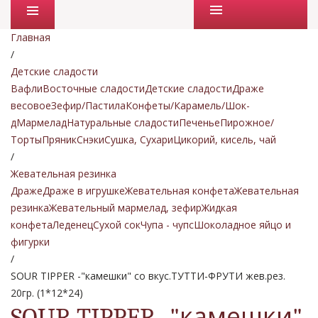
Промо товары
Главная
/
Детские сладости
Вафли
Восточные сладости
Детские сладости
Драже
весовое
Зефир/Пастила
Конфеты/Карамель/Шок-
д
Мармелад
Натуральные сладости
Печенье
Пирожное/
Торты
Пряник
Снэки
Сушка, Сухари
Цикорий, кисель, чай
/
Жевательная резинка
Драже
Драже в игрушке
Жевательная конфета
Жевательная
резинка
Жевательный мармелад, зефир
Жидкая
конфета
Леденец
Сухой сок
Чупа - чупс
Шоколадное яйцо и
фигурки
/
SOUR TIPPER -"камешки" со вкус.ТУТТИ-ФРУТИ жев.рез.
20гр. (1*12*24)
SOUR TIPPER -"камешки"