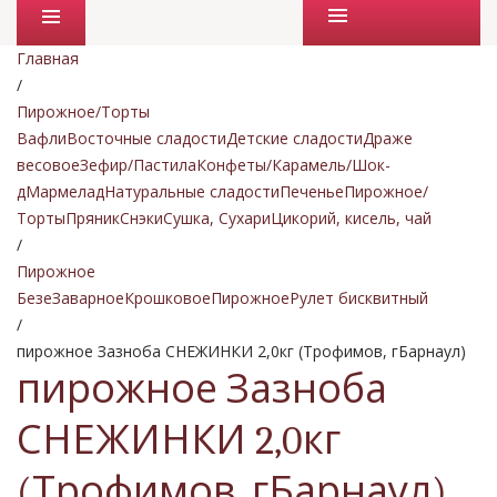
Промо товары
Главная
/
Пирожное/Торты
Вафли
Восточные сладости
Детские сладости
Драже
весовое
Зефир/Пастила
Конфеты/Карамель/Шок-
д
Мармелад
Натуральные сладости
Печенье
Пирожное/
Торты
Пряник
Снэки
Сушка, Сухари
Цикорий, кисель, чай
/
Пирожное
Безе
Заварное
Крошковое
Пирожное
Рулет бисквитный
/
пирожное Зазноба СНЕЖИНКИ 2,0кг (Трофимов, гБарнаул)
пирожное Зазноба
СНЕЖИНКИ 2,0кг
(Трофимов, гБарнаул)