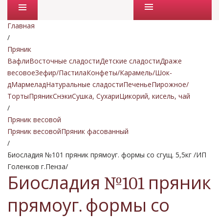
Промо товары
Главная
/
Пряник
Вафли
Восточные сладости
Детские сладости
Драже
весовое
Зефир/Пастила
Конфеты/Карамель/Шок-
д
Мармелад
Натуральные сладости
Печенье
Пирожное/
Торты
Пряник
Снэки
Сушка, Сухари
Цикорий, кисель, чай
/
Пряник весовой
Пряник весовой
Пряник фасованный
/
Биосладия №101 пряник прямоуг. формы со сгущ. 5,5кг /ИП
Голенков г.Пенза/
Биосладия №101 пряник
прямоуг. формы со