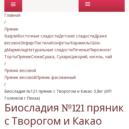
Промо товары
Главная
/
Пряник
Вафли
Восточные сладости
Детские сладости
Драже
весовое
Зефир/Пастила
Конфеты/Карамель/Шок-
д
Мармелад
Натуральные сладости
Печенье
Пирожное/
Торты
Пряник
Снэки
Сушка, Сухари
Цикорий, кисель, чай
/
Пряник весовой
Пряник весовой
Пряник фасованный
/
Биосладия №121 пряник с Творогом и Какао 3,8кг (ИП
Голенков г.Пенза)
Биосладия №121 пряник
с Творогом и Какао