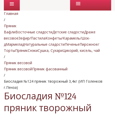
Промо товары
Главная
/
Пряник
Вафли
Восточные сладости
Детские сладости
Драже
весовое
Зефир/Пастила
Конфеты/Карамель/Шок-
д
Мармелад
Натуральные сладости
Печенье
Пирожное/
Торты
Пряник
Снэки
Сушка, Сухари
Цикорий, кисель, чай
/
Пряник весовой
Пряник весовой
Пряник фасованный
/
Биосладия №124 пряник творожный 3,4кг (ИП Голенков
г.Пенза)
Биосладия №124
пряник творожный