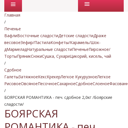
Промо товары
Главная
/
Печенье
Вафли
Восточные сладости
Детские сладости
Драже
весовое
Зефир/Пастила
Конфеты/Карамель/Шок-
д
Мармелад
Натуральные сладости
Печенье
Пирожное/
Торты
Пряник
Снэки
Сушка, Сухари
Цикорий, кисель, чай
/
Сдобное
Галеты
Затяжное
Кекс
Крекер
Легкое Кукурузное
Легкое
Рисовое
Овсяное
Песочное
Сахарное
Сдобное
Слоеное
Фасован
/
БОЯРСКАЯ РОМАНТИКА - печ. сдобное 2,0кг /Боярские
сладости/
БОЯРСКАЯ
РОМАНТИКА - печ.