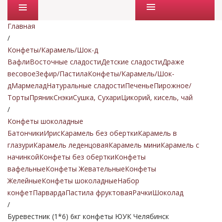
Промо товары
Главная
/
Конфеты/Карамель/Шок-д
Вафли
Восточные сладости
Детские сладости
Драже
весовое
Зефир/Пастила
Конфеты/Карамель/Шок-
д
Мармелад
Натуральные сладости
Печенье
Пирожное/
Торты
Пряник
Снэки
Сушка, Сухари
Цикорий, кисель, чай
/
Конфеты шоколадные
Батончики
Ирис
Карамель без обертки
Карамель в
глазури
Карамель леденцовая
Карамель мини
Карамель с
начинкой
Конфеты без обертки
Конфеты
вафельные
Конфеты Жевательные
Конфеты
Желейные
Конфеты шоколадные
Набор
конфет
Парварда
Пастила фруктовая
Рачки
Шоколад
/
Буревестник (1*6) 6кг конфеты ЮУК Челябинск