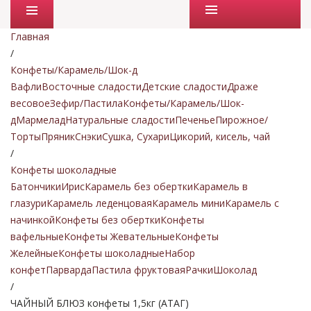
Промо товары
Главная
/
Конфеты/Карамель/Шок-д
Вафли
Восточные сладости
Детские сладости
Драже
весовое
Зефир/Пастила
Конфеты/Карамель/Шок-
д
Мармелад
Натуральные сладости
Печенье
Пирожное/
Торты
Пряник
Снэки
Сушка, Сухари
Цикорий, кисель, чай
/
Конфеты шоколадные
Батончики
Ирис
Карамель без обертки
Карамель в
глазури
Карамель леденцовая
Карамель мини
Карамель с
начинкой
Конфеты без обертки
Конфеты
вафельные
Конфеты Жевательные
Конфеты
Желейные
Конфеты шоколадные
Набор
конфет
Парварда
Пастила фруктовая
Рачки
Шоколад
/
ЧАЙНЫЙ БЛЮЗ конфеты 1,5кг (АТАГ)