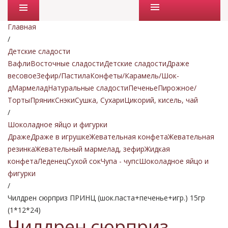
Промо товары
Главная
/
Детские сладости
Вафли
Восточные сладости
Детские сладости
Драже
весовое
Зефир/Пастила
Конфеты/Карамель/Шок-
д
Мармелад
Натуральные сладости
Печенье
Пирожное/
Торты
Пряник
Снэки
Сушка, Сухари
Цикорий, кисель, чай
/
Шоколадное яйцо и фигурки
Драже
Драже в игрушке
Жевательная конфета
Жевательная
резинка
Жевательный мармелад, зефир
Жидкая
конфета
Леденец
Сухой сок
Чупа - чупс
Шоколадное яйцо и
фигурки
/
Чилдрен сюрприз ПРИНЦ (шок.паста+печенье+игр.) 15гр
(1*12*24)
Чилдрен сюрприз