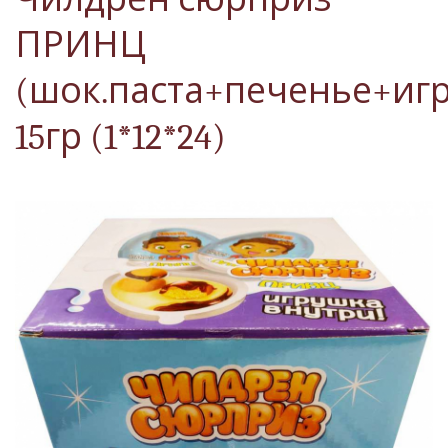
ПРИНЦ
(шок.паста+печенье+игр
15гр (1*12*24)