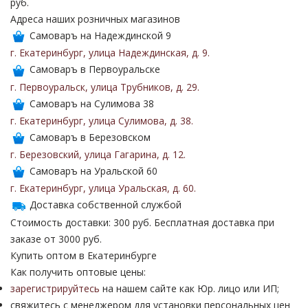
руб.
Адреса наших розничных магазинов
Самоваръ на Надеждинской 9
г. Екатеринбург
,
улица Надеждинская
,
д. 9
.
Самоваръ в Первоуральске
г. Первоуральск
,
улица Трубников
,
д. 29
.
Самоваръ на Сулимова 38
г. Екатеринбург
,
улица Сулимова
,
д. 38
.
Самоваръ в Березовском
г. Березовский
,
улица Гагарина
,
д. 12
.
Самоваръ на Уральской 60
г. Екатеринбург
,
улица Уральская
,
д. 60
.
Доставка собственной службой
Стоимость доставки: 300 руб. Бесплатная доставка при
заказе от 3000 руб.
Купить оптом в Екатеринбурге
Как получить оптовые цены:
зарегистрируйтесь
на нашем сайте как Юр. лицо или ИП;
свяжитесь с менеджером для установки персональных цен