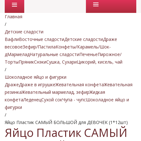
Промо товары
Главная
/
Детские сладости
Вафли
Восточные сладости
Детские сладости
Драже
весовое
Зефир/Пастила
Конфеты/Карамель/Шок-
д
Мармелад
Натуральные сладости
Печенье
Пирожное/
Торты
Пряник
Снэки
Сушка, Сухари
Цикорий, кисель, чай
/
Шоколадное яйцо и фигурки
Драже
Драже в игрушке
Жевательная конфета
Жевательная
резинка
Жевательный мармелад, зефир
Жидкая
конфета
Леденец
Сухой сок
Чупа - чупс
Шоколадное яйцо и
фигурки
/
Яйцо Пластик САМЫЙ БОЛЬШОЙ для ДЕВОЧЕК (1*12шт)
Яйцо Пластик САМЫЙ