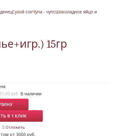
денец
Сухой сок
Чупа - чупс
Шоколадное яйцо и
е+игр.) 15гр
ена
В наличии
31,00 руб.
РЗИНУ
ТЬ В 1 КЛИК
Отложить
том от 3000 руб.