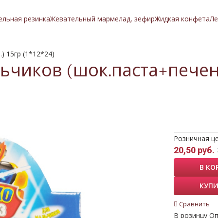
ельная резинка
Жевательный мармелад, зефир
Жидкая конфета
Ле
 15гр (1*12*24)
иков (шок.паста+печень
Розничная ц
20,50 руб.
В КО
КУПИ
Сравнить
В розинцу
Оп