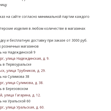
ницу
каз на сайте согласно минимальной партии каждого
терские изделия в любом количестве в магазинах
дку и бесплатную доставку при заказе от 3000 руб.
х розничных магазинов
 на Надеждинской 9
ург
,
улица Надеждинская
,
д. 9
.
 в Первоуральске
ьск
,
улица Трубников
,
д. 29
.
 на Сулимова 38
ург
,
улица Сулимова
,
д. 38
.
 в Березовском
ий
,
улица Гагарина
,
д. 12
.
 на Уральской 60
ург
,
улица Уральская
,
д. 60
.