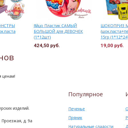
МОНСТРЫ
Яйцо Пластик САМЫЙ
ШОКОПРИЗ 
шок.паста
БОЛЬШОЙ для ДЕВОЧЕК
(шок.паста+пе
(1*12шт)
15гр (1*12*24
424,50 руб.
19,00 руб.
нов
м ценам!
Популярное
рских изделий.
Печенье
О
Пряник
Р
 Проезжая, д. 9а
Натуральные сладости
Д