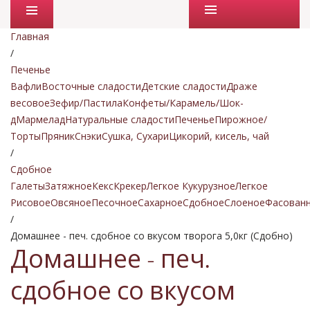
Промо товары
Главная
/
Печенье
Вафли
Восточные сладости
Детские сладости
Драже
весовое
Зефир/Пастила
Конфеты/Карамель/Шок-
д
Мармелад
Натуральные сладости
Печенье
Пирожное/
Торты
Пряник
Снэки
Сушка, Сухари
Цикорий, кисель, чай
/
Сдобное
Галеты
Затяжное
Кекс
Крекер
Легкое Кукурузное
Легкое
Рисовое
Овсяное
Песочное
Сахарное
Сдобное
Слоеное
Фасован
/
Домашнее - печ. сдобное со вкусом творога 5,0кг (Сдобно)
Домашнее - печ.
сдобное со вкусом