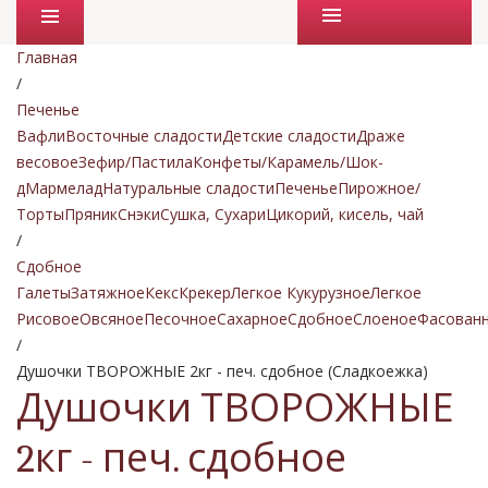
Промо товары
Главная
/
Печенье
Вафли
Восточные сладости
Детские сладости
Драже
весовое
Зефир/Пастила
Конфеты/Карамель/Шок-
д
Мармелад
Натуральные сладости
Печенье
Пирожное/
Торты
Пряник
Снэки
Сушка, Сухари
Цикорий, кисель, чай
/
Сдобное
Галеты
Затяжное
Кекс
Крекер
Легкое Кукурузное
Легкое
Рисовое
Овсяное
Песочное
Сахарное
Сдобное
Слоеное
Фасован
/
Душочки ТВОРОЖНЫЕ 2кг - печ. сдобное (Сладкоежка)
Душочки ТВОРОЖНЫЕ
2кг - печ. сдобное