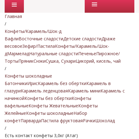
Промо товары
Главная
/
Конфеты/Карамель/Шок-д
Вафли
Восточные сладости
Детские сладости
Драже
весовое
Зефир/Пастила
Конфеты/Карамель/Шок-
д
Мармелад
Натуральные сладости
Печенье
Пирожное/
Торты
Пряник
Снэки
Сушка, Сухари
Цикорий, кисель, чай
/
Конфеты шоколадные
Батончики
Ирис
Карамель без обертки
Карамель в
глазури
Карамель леденцовая
Карамель мини
Карамель с
начинкой
Конфеты без обертки
Конфеты
вафельные
Конфеты Жевательные
Конфеты
Желейные
Конфеты шоколадные
Набор
конфет
Парварда
Пастила фруктовая
Рачки
Шоколад
/
Есть контакт конфеты 3,0кг (Атаг)