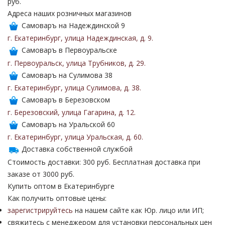
руб.
Адреса наших розничных магазинов
Самоваръ на Надеждинской 9
г. Екатеринбург
,
улица Надеждинская
,
д. 9
.
Самоваръ в Первоуральске
г. Первоуральск
,
улица Трубников
,
д. 29
.
Самоваръ на Сулимова 38
г. Екатеринбург
,
улица Сулимова
,
д. 38
.
Самоваръ в Березовском
г. Березовский
,
улица Гагарина
,
д. 12
.
Самоваръ на Уральской 60
г. Екатеринбург
,
улица Уральская
,
д. 60
.
Доставка собственной службой
Стоимость доставки: 300 руб. Бесплатная доставка при
заказе от 3000 руб.
Купить оптом в Екатеринбурге
Как получить оптовые цены:
зарегистрируйтесь
на нашем сайте как Юр. лицо или ИП;
свяжитесь с менеджером для установки персональных цен