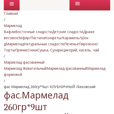
Промо товары
Главная
/
Мармелад
Вафли
Восточные сладости
Детские сладости
Драже
весовое
Зефир/Пастила
Конфеты/Карамель/Шок-
д
Мармелад
Натуральные сладости
Печенье
Пирожное/
Торты
Пряник
Снэки
Сушка, Сухари
Цикорий, кисель, чай
/
Мармелад фасованный
Мармелад Жевательный
Мармелад фасованный
Мармелад
формовой
/
фас.Мармелад 260гр*9шт КЛУБНИЧНЫЙ /Бековский
фас.Мармелад
260гр*9шт