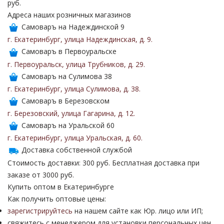
руб.
Адреса наших розничных магазинов
Самоваръ на Надеждинской 9
г. Екатеринбург
,
улица Надеждинская
,
д. 9
.
Самоваръ в Первоуральске
г. Первоуральск
,
улица Трубников
,
д. 29
.
Самоваръ на Сулимова 38
г. Екатеринбург
,
улица Сулимова
,
д. 38
.
Самоваръ в Березовском
г. Березовский
,
улица Гагарина
,
д. 12
.
Самоваръ на Уральской 60
г. Екатеринбург
,
улица Уральская
,
д. 60
.
Доставка собственной службой
Стоимость доставки: 300 руб. Бесплатная доставка при
заказе от 3000 руб.
Купить оптом в Екатеринбурге
Как получить оптовые цены:
зарегистрируйтесь
на нашем сайте как Юр. лицо или ИП;
свяжитесь с менеджером для установки персональных цен