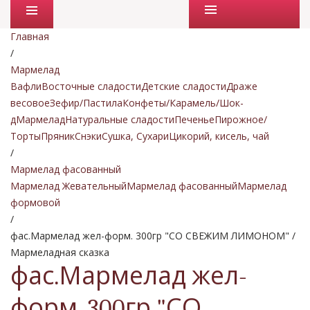
Промо товары
Главная
/
Мармелад
Вафли
Восточные сладости
Детские сладости
Драже
весовое
Зефир/Пастила
Конфеты/Карамель/Шок-
д
Мармелад
Натуральные сладости
Печенье
Пирожное/
Торты
Пряник
Снэки
Сушка, Сухари
Цикорий, кисель, чай
/
Мармелад фасованный
Мармелад Жевательный
Мармелад фасованный
Мармелад
формовой
/
фас.Мармелад жел-форм. 300гр "СО СВЕЖИМ ЛИМОНОМ" /
Мармеладная сказка
фас.Мармелад жел-
форм. 300гр "СО