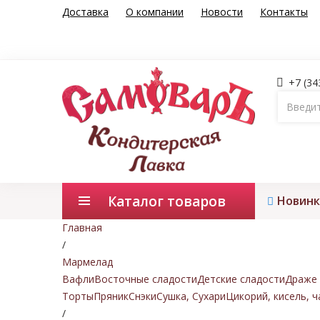
Доставка
О компании
Новости
Контакты
+7 (34
Каталог товаров
Новинк
Главная
/
Мармелад
Вафли
Восточные сладости
Детские сладости
Драже 
Торты
Пряник
Снэки
Сушка, Сухари
Цикорий, кисель, ч
/