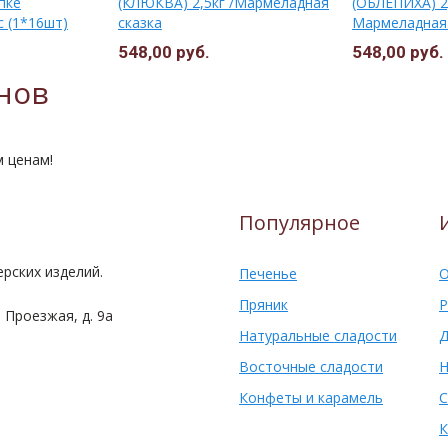
пке
(КЛЮКВА) 2,5кг /Мармеладная
(ОБЛЕПИХА) 2,
 (1*16шт)
сказка
Мармеладная 
548,00 руб.
548,00 руб.
нов
м ценам!
Популярное
рских изделий.
Печенье
О
Пряник
Р
 Проезжая, д. 9а
Натуральные сладости
Д
Восточные сладости
Н
Конфеты и карамель
С
К