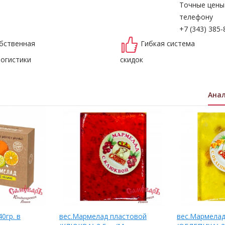
Точные цены
телефону
+7 (343) 385-
бственная
Гибкая система
логистики
скидок
Ана
0гр. в
вес.Мармелад пластовой
вес.Мармелад