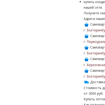
купить конди
нашей сети.
Получите ски
Адреса наши
Самоваръ
г. Екатеринб
Самоваръ
г. Первоурал
Самоваръ
г. Екатеринб
Самоваръ
г. Березовск
Самоваръ
г. Екатеринб
Доставка
Стоимость до
от 3000 руб.
Купить опто
Как получить