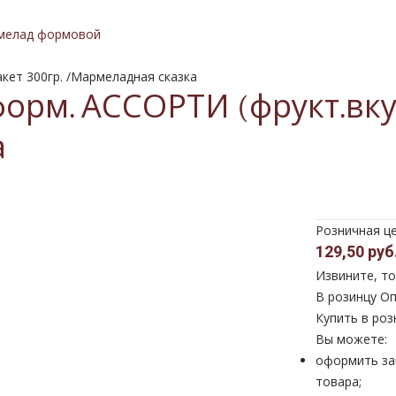
мелад формовой
кет 300гр. /Мармеладная сказка
рм. АССОРТИ (фрукт.вкусы
а
Розничная ц
129,50 руб
Извините, то
В розинцу
Оп
Купить в роз
Вы можете:
оформить за
товара;