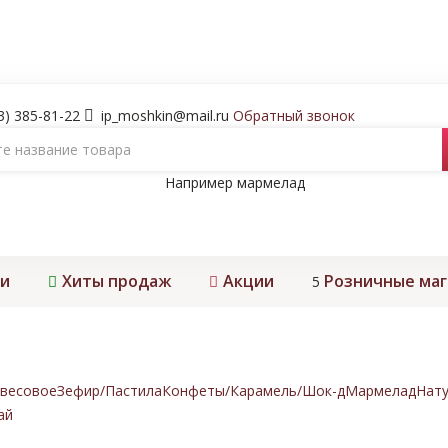
3) 385-81-22
ip_moshkin@mail.ru
Обратный звонок
Например
мармелад
и
Хиты продаж
Акции
Розничные ма
5
весовое
Зефир/Пастила
Конфеты/Карамель/Шок-д
Мармелад
Нату
ай