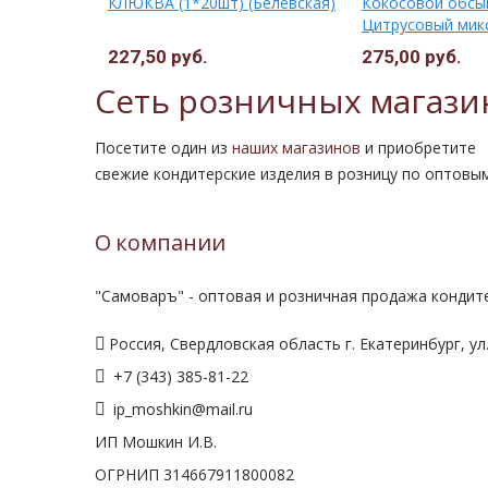
рмеладная
КЛЮКВА (1*20шт) (Белёвская)
Кокосовой обсы
Цитрусовый микс
(Белёвская)
227,50 руб.
275,00 руб.
Сеть розничных магази
Посетите один из
наших магазинов
и приобретите
свежие кондитерские изделия в розницу по оптовы
О компании
"Самоваръ" - оптовая и розничная продажа кондите
Россия, Свердловская область г. Екатеринбург, ул.
+7 (343) 385-81-22
ip_moshkin@mail.ru
ИП Мошкин И.В.
ОГРНИП 314667911800082