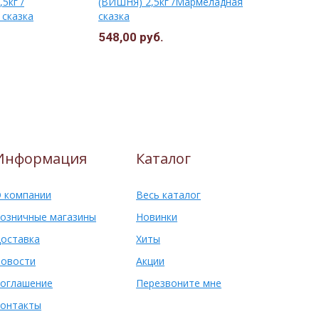
5кг /
(ВИШНЯ) 2,5кг /Мармеладная
КЛЮКВА (1
сказка
сказка
548,00 руб.
227,50 ру
Информация
Каталог
 компании
Весь каталог
озничные магазины
Новинки
оставка
Хиты
овости
Акции
оглашение
Перезвоните мне
онтакты