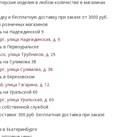
терские изделия в любом количестве в магазинах
дку и бесплатную доставку при заказе от 3000 руб.
х розничных магазинов
 на Надеждинской 9
ург
,
улица Надеждинская
,
д. 9
.
 в Первоуральске
ьск
,
улица Трубников
,
д. 29
.
 на Сулимова 38
ург
,
улица Сулимова
,
д. 38
.
 в Березовском
ий
,
улица Гагарина
,
д. 12
.
 на Уральской 60
ург
,
улица Уральская
,
д. 60
.
 собственной службой
ставки: 300 руб. Бесплатная доставка при заказе
м в Екатеринбурге
 оптовые цены: