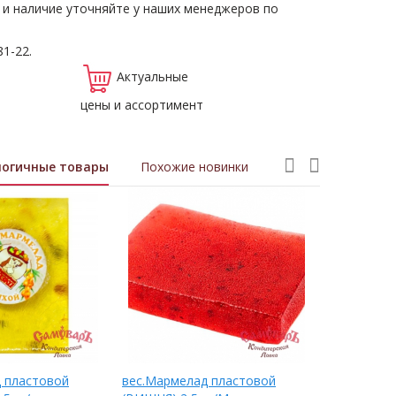
 и наличие уточняйте у наших менеджеров по
81-22.
Актуальные
цены и ассортимент
логичные товары
Похожие новинки
 пластовой
вес.Мармелад пластовой
фас.Мармел