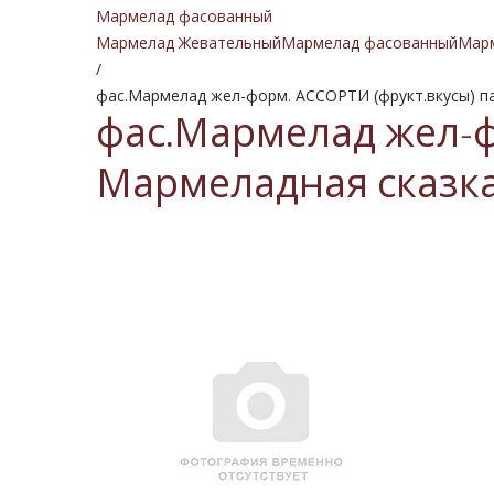
Мармелад фасованный
Мармелад Жевательный
Мармелад фасованный
Мар
/
фас.Мармелад жел-форм. АССОРТИ (фрукт.вкусы) па
фас.Мармелад жел-фо
Мармеладная сказк