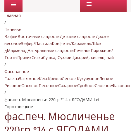
Промо товары
Главная
/
Печенье
Вафли
Восточные сладости
Детские сладости
Драже
весовое
Зефир/Пастила
Конфеты/Карамель/Шок-
д
Мармелад
Натуральные сладости
Печенье
Пирожное/
Торты
Пряник
Снэки
Сушка, Сухари
Цикорий, кисель, чай
/
Фасованное
Галеты
Затяжное
Кекс
Крекер
Легкое Кукурузное
Легкое
Рисовое
Овсяное
Песочное
Сахарное
Сдобное
Слоеное
Фасован
/
фас.печ. Мюсличенье 220гр.*14 с ЯГОДАМИ Leti
Гороховецкое
фас.печ. Мюсличенье
220гр.*14 с ЯГОДАМИ