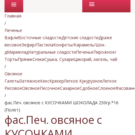
Промо товары
Главная
/
Печенье
Вафли
Восточные сладости
Детские сладости
Драже
весовое
Зефир/Пастила
Конфеты/Карамель/Шок-
д
Мармелад
Натуральные сладости
Печенье
Пирожное/
Торты
Пряник
Снэки
Сушка, Сухари
Цикорий, кисель, чай
/
Овсяное
Галеты
Затяжное
Кекс
Крекер
Легкое Кукурузное
Легкое
Рисовое
Овсяное
Песочное
Сахарное
Сдобное
Слоеное
Фасован
/
фас.Печ. овсяное с КУСОЧКАМИ ШОКОЛАДА 250гр.*16
(Полет)
фас.Печ. овсяное с
КУСОЧКАМИ