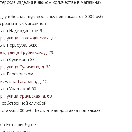
терские изделия в любом количестве в магазинах
дку и бесплатную доставку при заказе от 3000 руб.
х розничных магазинов
 на Надеждинской 9
ург
,
улица Надеждинская
,
д. 9
.
 в Первоуральске
ьск
,
улица Трубников
,
д. 29
.
 на Сулимова 38
ург
,
улица Сулимова
,
д. 38
.
 в Березовском
ий
,
улица Гагарина
,
д. 12
.
 на Уральской 60
ург
,
улица Уральская
,
д. 60
.
 собственной службой
ставки: 300 руб. Бесплатная доставка при заказе
м в Екатеринбурге
 оптовые цены: