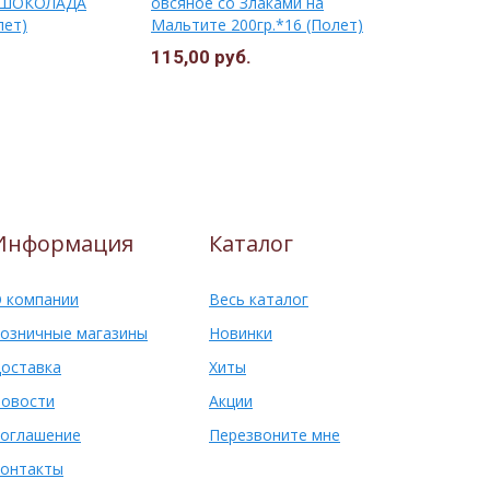
 ШОКОЛАДА
овсяное со Злаками на
220гр.*14
лет)
Мальтите 200гр.*16 (Полет)
ПОДСОЛНЕ
Гороховец
115,00 руб.
82,00 руб
Информация
Каталог
 компании
Весь каталог
озничные магазины
Новинки
оставка
Хиты
овости
Акции
оглашение
Перезвоните мне
онтакты