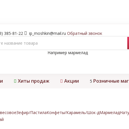
3) 385-81-22
ip_moshkin@mail.ru
Обратный звонок
Например
мармелад
и
Хиты продаж
Акции
Розничные ма
5
весовое
Зефир/Пастила
Конфеты/Карамель/Шок-д
Мармелад
Нату
ай