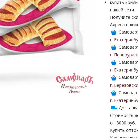
купить конди
нашей сети.
Получите ски
Адреса наши
Самоваръ
г. Екатеринб
Самоваръ
г. Первоурал
Самоваръ
г. Екатеринб
Самоваръ
г. Березовск
Самоваръ
г. Екатеринб
Доставка
Стоимость до
от 3000 руб.
Купить опто
Как получить