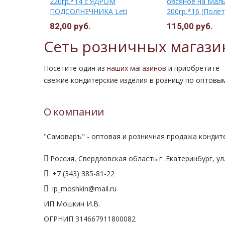
 на
220гр.*14 с ЯДРОМ
овсяное на Мал
 (Полет)
ПОДСОЛНЕЧНИКА Leti
200гр.*16 (Полет
Гороховецкое
82,00 руб.
115,00 руб.
Сеть розничных магази
Посетите один из
наших магазинов
и приобретите
свежие кондитерские изделия в розницу по оптовы
О компании
"Самоваръ" - оптовая и розничная продажа кондите
Россия, Свердловская область г. Екатеринбург, ул.
+7 (343) 385-81-22
ip_moshkin@mail.ru
ИП Мошкин И.В.
ОГРНИП 314667911800082