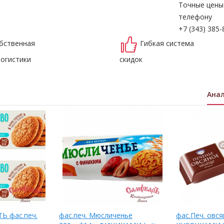
Точные цены
телефону
+7 (343) 385-
бственная
Гибкая система
логистики
скидок
Ана
Ь фас.печ.
фас.печ. Мюсличенье
фас.Печ. овся