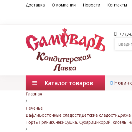
Доставка
О компании
Новости
Контакты
+7 (34
Каталог товаров
Новинк
Главная
/
Печенье
Вафли
Восточные сладости
Детские сладости
Драже 
Торты
Пряник
Снэки
Сушка, Сухари
Цикорий, кисель, ч
/