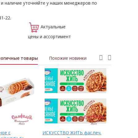
 и наличие уточняйте у наших менеджеров по
81-22.
Актуальные
цены и ассортимент
логичные товары
Похожие новинки
ное с
ИСКУССТВО ЖИТЬ фас.печ.
фас.печ. 