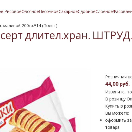
ое Рисовое
Овсяное
Песочное
Сахарное
Сдобное
Слоеное
Фасован
 малиной 200гр.*14 (Полет)
есерт длител.хран. ШТРУ
Розничная ц
44,00 руб.
Извините, то
В розинцу
Оп
Купить в роз
Вы можете:
оформить за
товара;