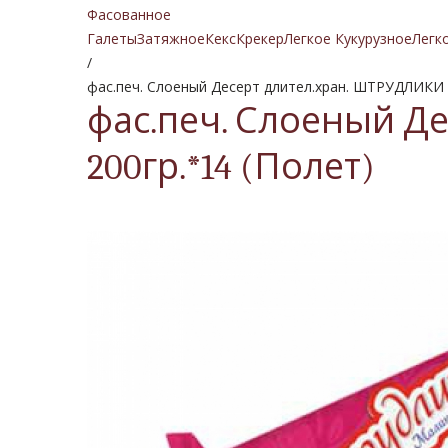
Фасованное
Галеты
Затяжное
Кекс
Крекер
Легкое Кукурузное
Легк
/
фас.печ. Слоеный Десерт длител.хран. ШТРУДЛИКИ с
фас.печ. Слоеный Д
200гр.*14 (Полет)