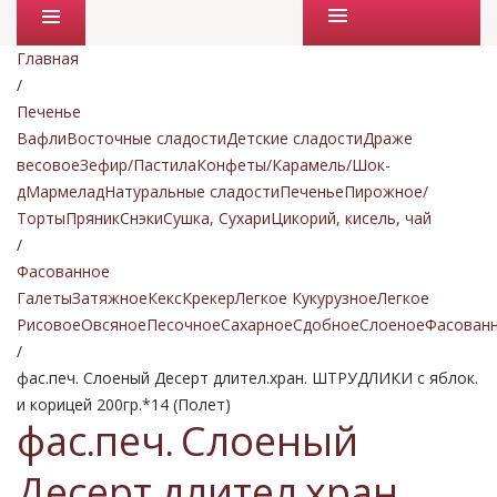
Промо товары
Главная
/
Печенье
Вафли
Восточные сладости
Детские сладости
Драже
весовое
Зефир/Пастила
Конфеты/Карамель/Шок-
д
Мармелад
Натуральные сладости
Печенье
Пирожное/
Торты
Пряник
Снэки
Сушка, Сухари
Цикорий, кисель, чай
/
Фасованное
Галеты
Затяжное
Кекс
Крекер
Легкое Кукурузное
Легкое
Рисовое
Овсяное
Песочное
Сахарное
Сдобное
Слоеное
Фасован
/
фас.печ. Слоеный Десерт длител.хран. ШТРУДЛИКИ с яблок.
и корицей 200гр.*14 (Полет)
фас.печ. Слоеный
Десерт длител.хран.