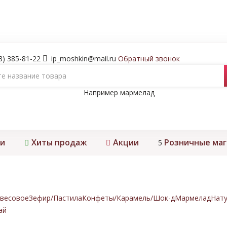
3) 385-81-22
ip_moshkin@mail.ru
Обратный звонок
Например
мармелад
и
Хиты продаж
Акции
Розничные ма
5
весовое
Зефир/Пастила
Конфеты/Карамель/Шок-д
Мармелад
Нату
ай