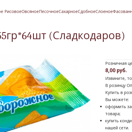
ое Рисовое
Овсяное
Песочное
Сахарное
Сдобное
Слоеное
Фасован
55гр*64шт (Сладкодаров)
Розничная ц
8,00 руб.
Извините, то
В розинцу
Оп
Купить в роз
Вы можете:
оформить за
товара;
купить конди
нашей сети.