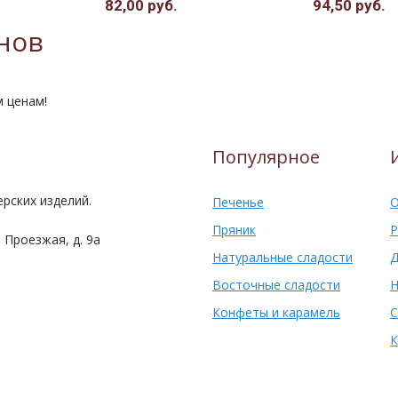
82,00 руб.
94,50 руб.
нов
м ценам!
Популярное
рских изделий.
Печенье
О
Пряник
Р
 Проезжая, д. 9а
Натуральные сладости
Д
Восточные сладости
Н
Конфеты и карамель
С
К