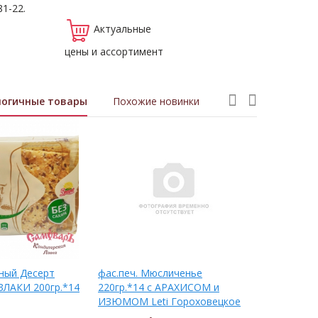
81-22.
Актуальные
цены и ассортимент
логичные товары
Похожие новинки
еный Десерт
фас.печ. Мюсличенье
фас.печ. 
 ЗЛАКИ 200гр.*14
220гр.*14 с АРАХИСОМ и
220гр.*14
ИЗЮМОМ Leti Гороховецкое
ПОДСОЛНЕ
Гороховец