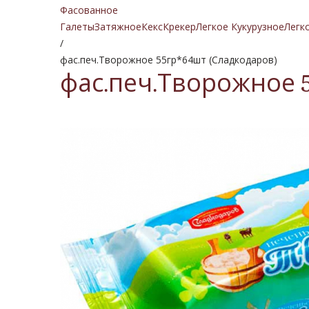
Фасованное
Галеты
Затяжное
Кекс
Крекер
Легкое Кукурузное
Легк
/
фас.печ.Творожное 55гр*64шт (Сладкодаров)
фас.печ.Творожное 