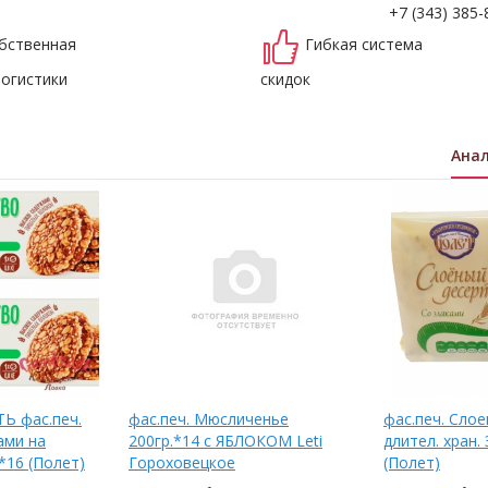
+7 (343) 385-
бственная
Гибкая система
логистики
скидок
Ана
Ь фас.печ.
фас.печ. Мюсличенье
фас.печ. Сло
ами на
200гр.*14 с ЯБЛОКОМ Leti
длител. хран.
*16 (Полет)
Гороховецкое
(Полет)