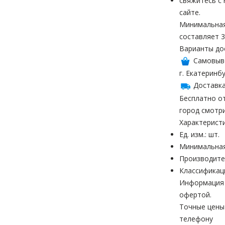
свяжитесь с
сайте.
Минимальная
составляет 3
Варианты до
Самовыв
г. Екатеринбу
Доставка
Бесплатно от
город смотр
Характерист
Ед. изм.: шт.
Минимальная
Производите
Классификац
Информация н
офертой.
Точные цены
телефону