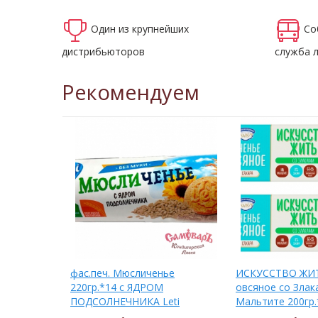
Один из крупнейших
Со
дистрибьюторов
служба 
Рекомендуем
ье
фас.печ. Мюсличенье
ИСКУССТВО ЖИТ
СОМ и
220гр.*14 с ЯДРОМ
овсяное со Злак
ховецкое
ПОДСОЛНЕЧНИКА Leti
Мальтите 200гр.
Гороховецкое