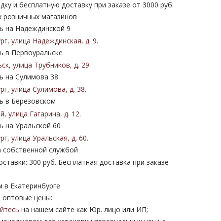
дку и бесплатную доставку при заказе от 3000 руб.
х розничных магазинов
 на Надеждинской 9
ург
,
улица Надеждинская
,
д. 9
.
 в Первоуральске
ьск
,
улица Трубников
,
д. 29
.
 на Сулимова 38
ург
,
улица Сулимова
,
д. 38
.
 в Березовском
ий
,
улица Гагарина
,
д. 12
.
 на Уральской 60
ург
,
улица Уральская
,
д. 60
.
 собственной службой
ставки: 300 руб. Бесплатная доставка при заказе
м в Екатеринбурге
 оптовые цены:
уйтесь
на нашем сайте как Юр. лицо или ИП;