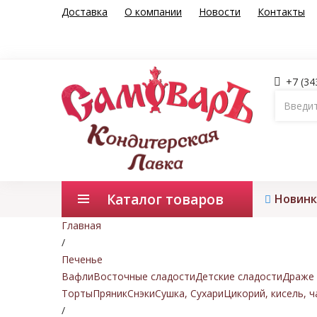
Доставка
О компании
Новости
Контакты
+7 (34
Каталог товаров
Новинк
Главная
/
Печенье
Вафли
Восточные сладости
Детские сладости
Драже 
Торты
Пряник
Снэки
Сушка, Сухари
Цикорий, кисель, ч
/