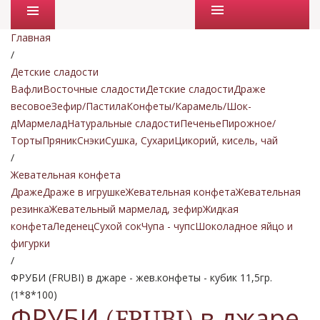
Промо товары
Главная
/
Детские сладости
Вафли
Восточные сладости
Детские сладости
Драже
весовое
Зефир/Пастила
Конфеты/Карамель/Шок-
д
Мармелад
Натуральные сладости
Печенье
Пирожное/
Торты
Пряник
Снэки
Сушка, Сухари
Цикорий, кисель, чай
/
Жевательная конфета
Драже
Драже в игрушке
Жевательная конфета
Жевательная
резинка
Жевательный мармелад, зефир
Жидкая
конфета
Леденец
Сухой сок
Чупа - чупс
Шоколадное яйцо и
фигурки
/
ФРУБИ (FRUBI) в джаре - жев.конфеты - кубик 11,5гр.
(1*8*100)
ФРУБИ (FRUBI) в джаре