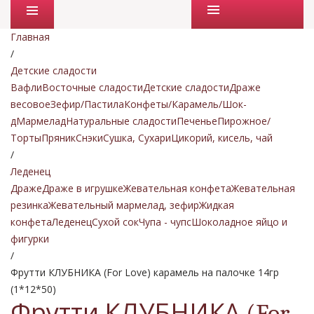
Промо товары
Главная
/
Детские сладости
Вафли
Восточные сладости
Детские сладости
Драже
весовое
Зефир/Пастила
Конфеты/Карамель/Шок-
д
Мармелад
Натуральные сладости
Печенье
Пирожное/
Торты
Пряник
Снэки
Сушка, Сухари
Цикорий, кисель, чай
/
Леденец
Драже
Драже в игрушке
Жевательная конфета
Жевательная
резинка
Жевательный мармелад, зефир
Жидкая
конфета
Леденец
Сухой сок
Чупа - чупс
Шоколадное яйцо и
фигурки
/
Фрутти КЛУБНИКА (For Love) карамель на палочке 14гр
(1*12*50)
Фрутти КЛУБНИКА (For