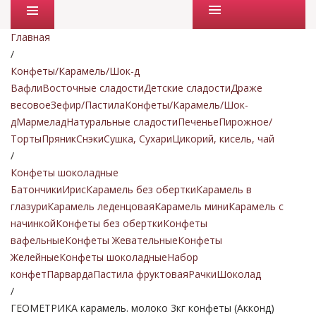
Промо товары
Главная
/
Конфеты/Карамель/Шок-д
Вафли
Восточные сладости
Детские сладости
Драже
весовое
Зефир/Пастила
Конфеты/Карамель/Шок-
д
Мармелад
Натуральные сладости
Печенье
Пирожное/
Торты
Пряник
Снэки
Сушка, Сухари
Цикорий, кисель, чай
/
Конфеты шоколадные
Батончики
Ирис
Карамель без обертки
Карамель в
глазури
Карамель леденцовая
Карамель мини
Карамель с
начинкой
Конфеты без обертки
Конфеты
вафельные
Конфеты Жевательные
Конфеты
Желейные
Конфеты шоколадные
Набор
конфет
Парварда
Пастила фруктовая
Рачки
Шоколад
/
ГЕОМЕТРИКА карамель. молоко 3кг конфеты (Акконд)