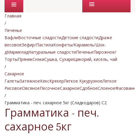
Промо товары
Главная
/
Печенье
Вафли
Восточные сладости
Детские сладости
Драже
весовое
Зефир/Пастила
Конфеты/Карамель/Шок-
д
Мармелад
Натуральные сладости
Печенье
Пирожное/
Торты
Пряник
Снэки
Сушка, Сухари
Цикорий, кисель, чай
/
Сахарное
Галеты
Затяжное
Кекс
Крекер
Легкое Кукурузное
Легкое
Рисовое
Овсяное
Песочное
Сахарное
Сдобное
Слоеное
Фасован
/
Грамматика - печ. сахарное 5кг (Сладкодаров) С2
Грамматика - печ.
сахарное 5кг