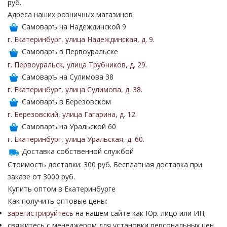
руб.
Адреса наших розничных магазинов
Самоваръ на Надеждинской 9
г. Екатеринбург
,
улица Надеждинская
,
д. 9
.
Самоваръ в Первоуральске
г. Первоуральск
,
улица Трубников
,
д. 29
.
Самоваръ на Сулимова 38
г. Екатеринбург
,
улица Сулимова
,
д. 38
.
Самоваръ в Березовском
г. Березовский
,
улица Гагарина
,
д. 12
.
Самоваръ на Уральской 60
г. Екатеринбург
,
улица Уральская
,
д. 60
.
Доставка собственной службой
Стоимость доставки: 300 руб. Бесплатная доставка при
заказе от 3000 руб.
Купить оптом в Екатеринбурге
Как получить оптовые цены:
зарегистрируйтесь
на нашем сайте как Юр. лицо или ИП;
свяжитесь с менеджером для установки персональных цен