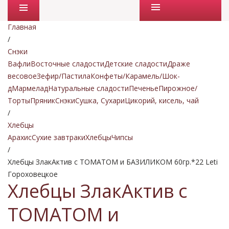
Промо товары
Главная
/
Снэки
Вафли
Восточные сладости
Детские сладости
Драже
весовое
Зефир/Пастила
Конфеты/Карамель/Шок-
д
Мармелад
Натуральные сладости
Печенье
Пирожное/
Торты
Пряник
Снэки
Сушка, Сухари
Цикорий, кисель, чай
/
Хлебцы
Арахис
Сухие завтраки
Хлебцы
Чипсы
/
Хлебцы ЗлакАктив с ТОМАТОМ и БАЗИЛИКОМ 60гр.*22 Leti
Гороховецкое
Хлебцы ЗлакАктив с
ТОМАТОМ и