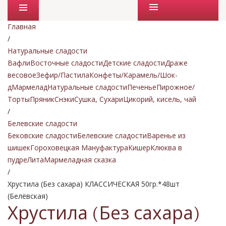
Промо товары
Главная
/
Натуральные сладости
Вафли
Восточные сладости
Детские сладости
Драже
весовое
Зефир/Пастила
Конфеты/Карамель/Шок-
д
Мармелад
Натуральные сладости
Печенье
Пирожное/
Торты
Пряник
Снэки
Сушка, Сухари
Цикорий, кисель, чай
/
Белевские сладости
Бековские сладости
Белевские сладости
Варенье из
шишек
Гороховецкая Мануфактура
Кишер
Клюква в
пудре
Лита
Мармеладная сказка
/
Хрустила (Без сахара) КЛАССИЧЕСКАЯ 50гр.*48шт
(Белёвская)
Хрустила (Без сахара)