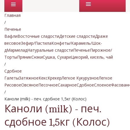
Промо товары
Главная
/
Печенье
Вафли
Восточные сладости
Детские сладости
Драже
весовое
Зефир/Пастила
Конфеты/Карамель/Шок-
д
Мармелад
Натуральные сладости
Печенье
Пирожное/
Торты
Пряник
Снэки
Сушка, Сухари
Цикорий, кисель, чай
/
Сдобное
Галеты
Затяжное
Кекс
Крекер
Легкое Кукурузное
Легкое
Рисовое
Овсяное
Песочное
Сахарное
Сдобное
Слоеное
Фасован
/
Каноли (milk) - печ. сдобное 1,5кг (Колос)
Каноли (milk) - печ.
сдобное 1,5кг (Колос)