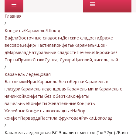
Промо товары
Главная
/
Конфеты/Карамель/Шок-д
Вафли
Восточные сладости
Детские сладости
Драже
весовое
Зефир/Пастила
Конфеты/Карамель/Шок-
д
Мармелад
Натуральные сладости
Печенье
Пирожное/
Торты
Пряник
Снэки
Сушка, Сухари
Цикорий, кисель, чай
/
Карамель леденцовая
Батончики
Ирис
Карамель без обертки
Карамель в
глазури
Карамель леденцовая
Карамель мини
Карамель с
начинкой
Конфеты без обертки
Конфеты
вафельные
Конфеты Жевательные
Конфеты
Желейные
Конфеты шоколадные
Набор
конфет
Парварда
Пастила фруктовая
Рачки
Шоколад
/
Карамель леденцовая ВС Эвкалипт-ментол (1кг*7уп) /Баян