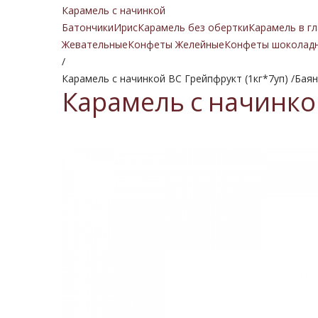
Карамель с начинкой
Батончики
Ирис
Карамель без обертки
Карамель в гл
Жевательные
Конфеты Желейные
Конфеты шоколад
/
Карамель с начинкой ВС Грейпфрукт (1кг*7уп) /Баян
Карамель с начинкой