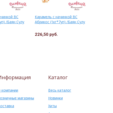
ачинкой ВС
Карамель с начинкой ВС
Карамель 
уп) /Баян Сулу
Абрикос (1кг*7уп) /Баян Сулу
черная смо
Баян Сулу
226,50 руб.
226,50 ру
Информация
Каталог
 компании
Весь каталог
озничные магазины
Новинки
оставка
Хиты