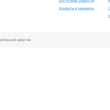
Восточные сладости
Н
Конфеты и карамель
С
К
 публичной офертой.