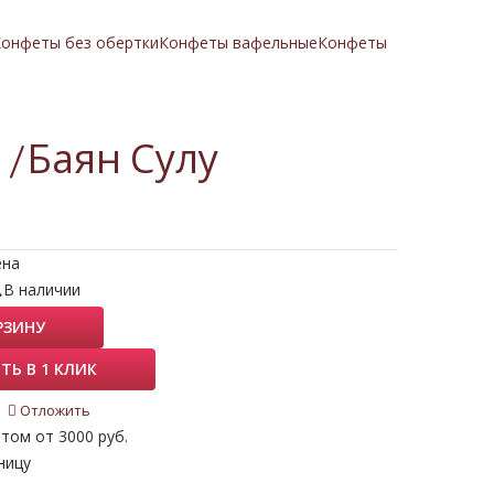
онфеты без обертки
Конфеты вафельные
Конфеты
 /Баян Сулу
ена
.
В наличии
РЗИНУ
ТЬ В 1 КЛИК
Отложить
том от 3000 руб.
ницу