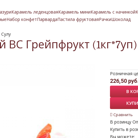
азури
Карамель леденцовая
Карамель мини
Карамель с начинкой
К
ные
Набор конфет
Парварда
Пастила фруктовая
Рачки
Шоколад
 Сулу
 ВС Грейпфрукт (1кг*7уп)
Розничная ц
226,50 руб
В КО
КУПИ
Сравнить
В розинцу
Оп
Купить в роз
Вы можете: