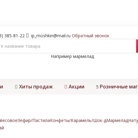
3) 385-81-22
ip_moshkin@mail.ru
Обратный звонок
Например
мармелад
и
Хиты продаж
Акции
Розничные ма
5
весовое
Зефир/Пастила
Конфеты/Карамель/Шок-д
Мармелад
Нату
ай