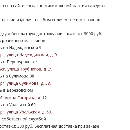
каз на сайте согласно минимальной партии каждого
терские изделия в любом количестве в магазинах
дку и бесплатную доставку при заказе от 3000 руб.
х розничных магазинов
 на Надеждинской 9
ург
,
улица Надеждинская
,
д. 9
.
 в Первоуральске
ьск
,
улица Трубников
,
д. 29
.
 на Сулимова 38
ург
,
улица Сулимова
,
д. 38
.
 в Березовском
ий
,
улица Гагарина
,
д. 12
.
 на Уральской 60
ург
,
улица Уральская
,
д. 60
.
 собственной службой
ставки: 300 руб. Бесплатная доставка при заказе