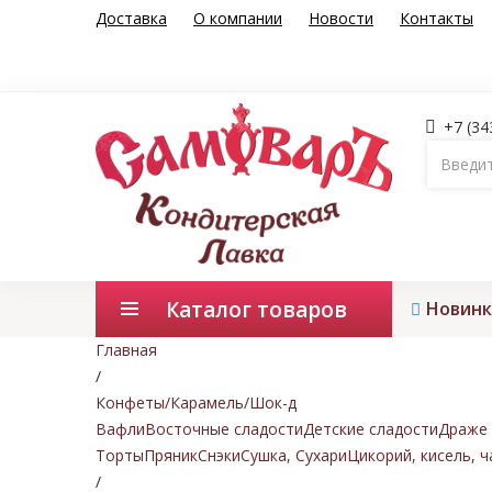
Доставка
О компании
Новости
Контакты
+7 (34
Каталог товаров
Новинк
Главная
/
Конфеты/Карамель/Шок-д
Вафли
Восточные сладости
Детские сладости
Драже 
Торты
Пряник
Снэки
Сушка, Сухари
Цикорий, кисель, ч
/