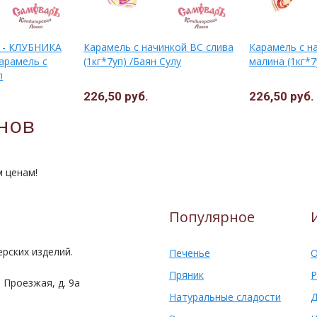
 - КЛУБНИКА
Карамель с начинкой ВС слива
Карамель с н
арамель с
(1кг*7уп) /Баян Сулу
малина (1кг*7
п
226,50 руб.
226,50 руб.
нов
м ценам!
Популярное
рских изделий.
Печенье
О
Пряник
Р
 Проезжая, д. 9а
Натуральные сладости
Д