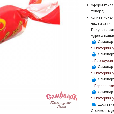
оформить за
товара;
купить конди
нашей сети.
Получите ски
Адреса наши
Самоваръ
г. Екатеринб
Самоваръ
г. Первоурал
Самоваръ
г. Екатеринб
Самоваръ
г. Березовск
Самоваръ
г. Екатеринб
Доставка
Стоимость до