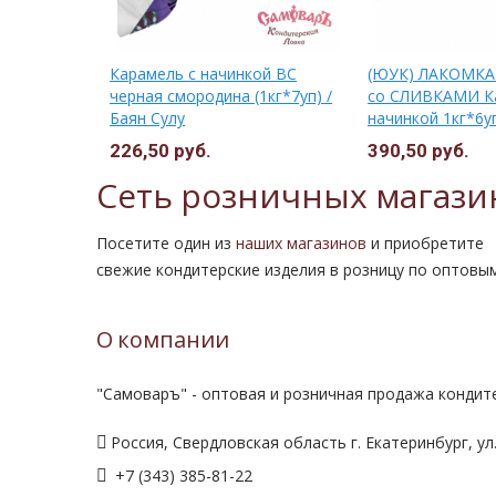
ой ВС
Карамель с начинкой ВС
(ЮУК) ЛАКОМКА
Баян Сулу
черная смородина (1кг*7уп) /
со СЛИВКАМИ К
Баян Сулу
начинкой 1кг*6у
226,50 руб.
390,50 руб.
Сеть розничных магази
Посетите один из
наших магазинов
и приобретите
свежие кондитерские изделия в розницу по оптовы
О компании
"Самоваръ" - оптовая и розничная продажа кондите
Россия, Свердловская область г. Екатеринбург, ул.
+7 (343) 385-81-22