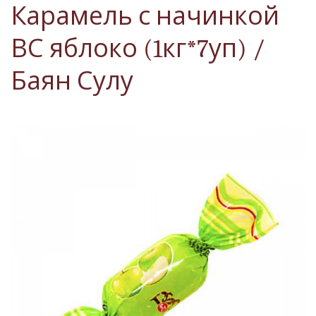
Карамель с начинкой
ВС яблоко (1кг*7уп) /
Баян Сулу