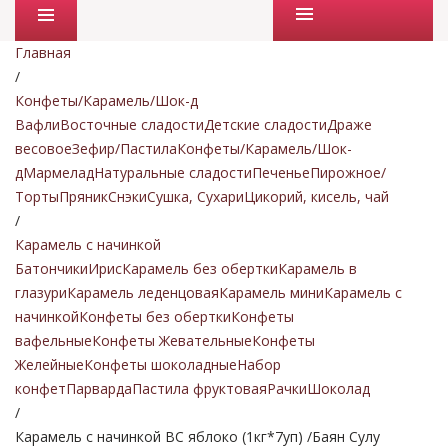
Промо товары
Главная
/
Конфеты/Карамель/Шок-д
Вафли
Восточные сладости
Детские сладости
Драже
весовое
Зефир/Пастила
Конфеты/Карамель/Шок-
д
Мармелад
Натуральные сладости
Печенье
Пирожное/
Торты
Пряник
Снэки
Сушка, Сухари
Цикорий, кисель, чай
/
Карамель с начинкой
Батончики
Ирис
Карамель без обертки
Карамель в
глазури
Карамель леденцовая
Карамель мини
Карамель с
начинкой
Конфеты без обертки
Конфеты
вафельные
Конфеты Жевательные
Конфеты
Желейные
Конфеты шоколадные
Набор
конфет
Парварда
Пастила фруктовая
Рачки
Шоколад
/
Карамель с начинкой ВС яблоко (1кг*7уп) /Баян Сулу