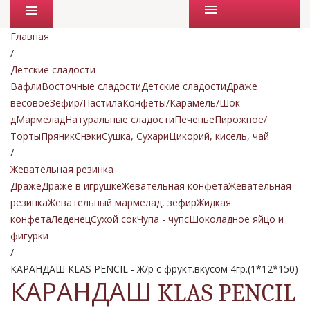
Промо товары
Главная
/
Детские сладости
Вафли
Восточные сладости
Детские сладости
Драже
весовое
Зефир/Пастила
Конфеты/Карамель/Шок-
д
Мармелад
Натуральные сладости
Печенье
Пирожное/
Торты
Пряник
Снэки
Сушка, Сухари
Цикорий, кисель, чай
/
Жевательная резинка
Драже
Драже в игрушке
Жевательная конфета
Жевательная
резинка
Жевательный мармелад, зефир
Жидкая
конфета
Леденец
Сухой сок
Чупа - чупс
Шоколадное яйцо и
фигурки
/
КАРАНДАШ KLAS PENCIL - Ж/р с фрукт.вкусом 4гр.(1*12*150)
КАРАНДАШ KLAS PENCIL