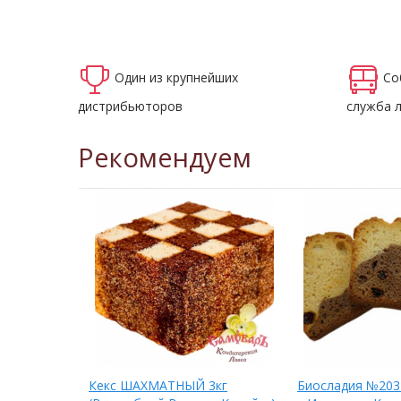
Один из крупнейших
Со
дистрибьюторов
служба 
Рекомендуем
ксовые сух.
Кекс ШАХМАТНЫЙ 3кг
Биосладия №203 