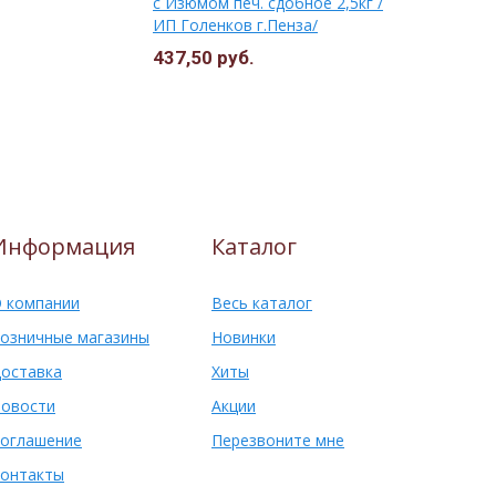
с Изюмом печ. сдобное 2,5кг /
(Волшебный
ИП Голенков г.Пенза/
437,50 руб.
428,50 ру
Информация
Каталог
 компании
Весь каталог
озничные магазины
Новинки
оставка
Хиты
овости
Акции
оглашение
Перезвоните мне
онтакты