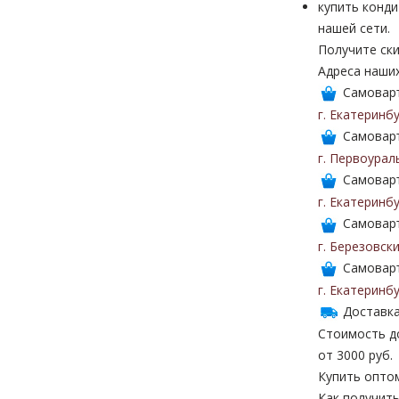
купить конди
нашей сети.
Получите ски
Адреса наши
Самоваръ
г. Екатеринб
Самоваръ
г. Первоурал
Самоваръ
г. Екатеринб
Самоваръ
г. Березовск
Самоваръ
г. Екатеринб
Доставка
Стоимость до
от 3000 руб.
Купить опто
Как получить