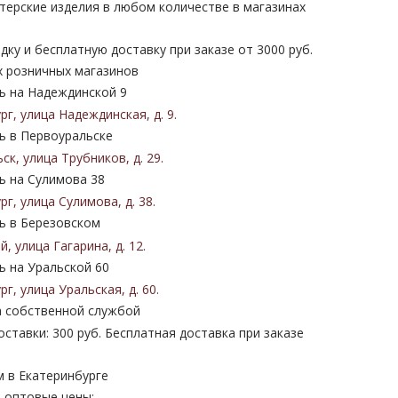
терские изделия в любом количестве в магазинах
дку и бесплатную доставку при заказе от 3000 руб.
х розничных магазинов
 на Надеждинской 9
ург
,
улица Надеждинская
,
д. 9
.
 в Первоуральске
ьск
,
улица Трубников
,
д. 29
.
 на Сулимова 38
ург
,
улица Сулимова
,
д. 38
.
 в Березовском
ий
,
улица Гагарина
,
д. 12
.
 на Уральской 60
ург
,
улица Уральская
,
д. 60
.
 собственной службой
ставки: 300 руб. Бесплатная доставка при заказе
м в Екатеринбурге
 оптовые цены: