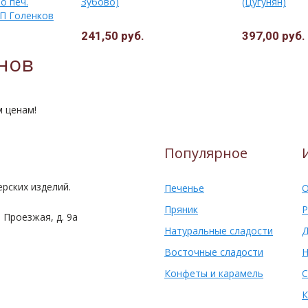
о печ.
Зубово)
(Цугунян)
ИП Голенков
241,50 руб.
397,00 руб.
нов
м ценам!
Популярное
рских изделий.
Печенье
О
Пряник
Р
 Проезжая, д. 9а
Натуральные сладости
Д
Восточные сладости
Н
Конфеты и карамель
С
К