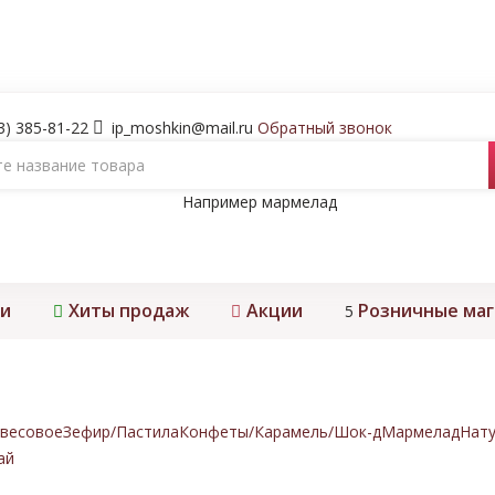
3) 385-81-22
ip_moshkin@mail.ru
Обратный звонок
Например
мармелад
и
Хиты продаж
Акции
Розничные ма
5
весовое
Зефир/Пастила
Конфеты/Карамель/Шок-д
Мармелад
Нату
ай