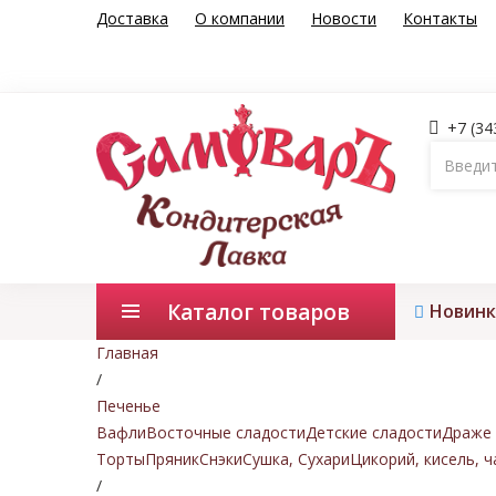
Доставка
О компании
Новости
Контакты
+7 (34
Каталог товаров
Новинк
Главная
/
Печенье
Вафли
Восточные сладости
Детские сладости
Драже 
Торты
Пряник
Снэки
Сушка, Сухари
Цикорий, кисель, ч
/