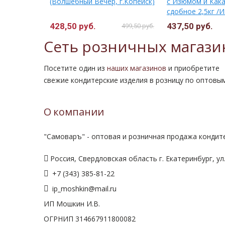
ное 2,5кг /
(Волшебный Вечер, г.Копейск)
с Изюмом и Кака
а/
сдобное 2,5кг /
г.Пенза/
428,50 руб.
437,50 руб.
499,50 руб.
Сеть розничных магази
Посетите один из
наших магазинов
и приобретите
свежие кондитерские изделия в розницу по оптовы
О компании
"Самоваръ" - оптовая и розничная продажа кондите
Россия, Свердловская область г. Екатеринбург, ул.
+7 (343) 385-81-22
ip_moshkin@mail.ru
ИП Мошкин И.В.
ОГРНИП 314667911800082