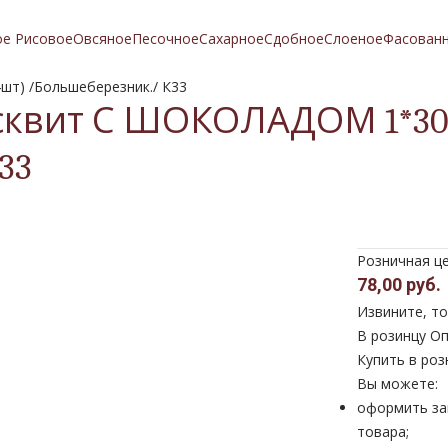
ое Рисовое
Овсяное
Песочное
Сахарное
Сдобное
Слоеное
Фасован
шт) /Большеберезник./ К33
сквит С ШОКОЛАДОМ 1*300г
33
Розничная ц
78,00 руб.
Извините, то
В розинцу
Оп
Купить в роз
Вы можете:
оформить за
товара;