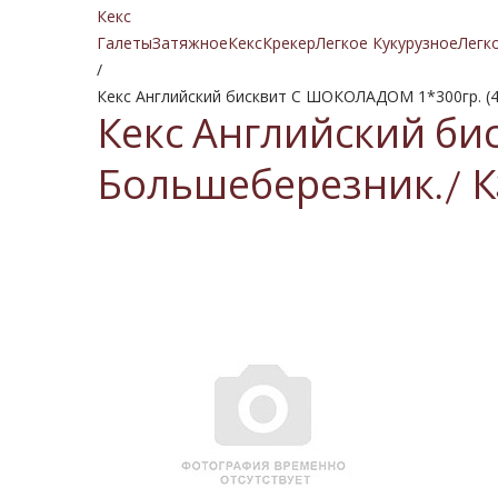
Кекс
Галеты
Затяжное
Кекс
Крекер
Легкое Кукурузное
Легк
/
Кекс Английский бисквит С ШОКОЛАДОМ 1*300гр. (4
Кекс Английский би
Большеберезник./ К