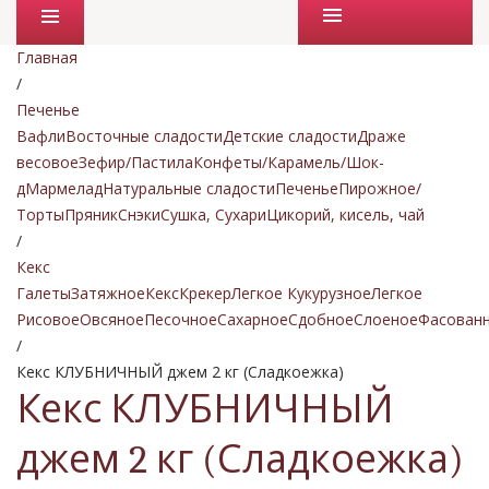
Промо товары
Главная
/
Печенье
Вафли
Восточные сладости
Детские сладости
Драже
весовое
Зефир/Пастила
Конфеты/Карамель/Шок-
д
Мармелад
Натуральные сладости
Печенье
Пирожное/
Торты
Пряник
Снэки
Сушка, Сухари
Цикорий, кисель, чай
/
Кекс
Галеты
Затяжное
Кекс
Крекер
Легкое Кукурузное
Легкое
Рисовое
Овсяное
Песочное
Сахарное
Сдобное
Слоеное
Фасован
/
Кекс КЛУБНИЧНЫЙ джем 2 кг (Сладкоежка)
Кекс КЛУБНИЧНЫЙ
джем 2 кг (Сладкоежка)