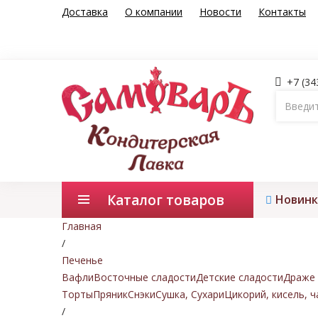
Доставка
О компании
Новости
Контакты
+7 (34
Каталог товаров
Новинк
Главная
/
Печенье
Вафли
Восточные сладости
Детские сладости
Драже 
Торты
Пряник
Снэки
Сушка, Сухари
Цикорий, кисель, ч
/