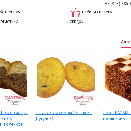
+7 (343) 385-
бственная
Гибкая система
логистики
скидок
Ана
Кексовые сух.
Пятачок с изюмом 2кг - кекс
Кекс ШАХМАТ
о печ.
(Цугунян)
(Волшебный В
ИП Голенков