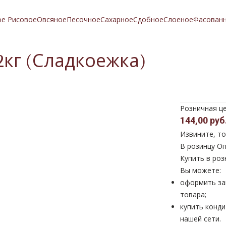
ое Рисовое
Овсяное
Песочное
Сахарное
Сдобное
Слоеное
Фасован
кг (Сладкоежка)
Розничная ц
144,00 руб
Извините, то
В розинцу
Оп
Купить в роз
Вы можете:
оформить за
товара;
купить конди
нашей сети.