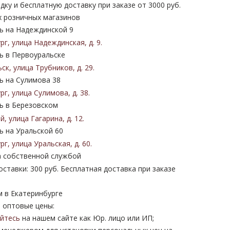
дку и бесплатную доставку при заказе от 3000 руб.
х розничных магазинов
 на Надеждинской 9
ург
,
улица Надеждинская
,
д. 9
.
 в Первоуральске
ьск
,
улица Трубников
,
д. 29
.
 на Сулимова 38
ург
,
улица Сулимова
,
д. 38
.
 в Березовском
ий
,
улица Гагарина
,
д. 12
.
 на Уральской 60
ург
,
улица Уральская
,
д. 60
.
 собственной службой
ставки: 300 руб. Бесплатная доставка при заказе
м в Екатеринбурге
 оптовые цены:
уйтесь
на нашем сайте как Юр. лицо или ИП;