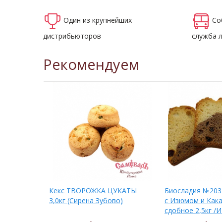
Один из крупнейших
Со
дистрибьюторов
служба 
Рекомендуем
ксовые сух.
Кекс ТВОРОЖКА ЦУКАТЫ
Биосладия №203 
ное 2,5кг /
3,0кг (Сирена Зубово)
с Изюмом и Кака
а/
сдобное 2,5кг /
г.Пенза/