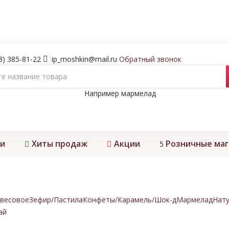
3) 385-81-22
ip_moshkin@mail.ru
Обратный звонок
Например
мармелад
и
Хиты продаж
Акции
Розничные ма
5
весовое
Зефир/Пастила
Конфеты/Карамель/Шок-д
Мармелад
Нату
ай