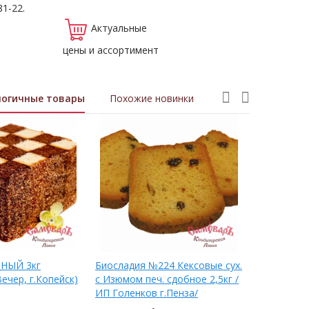
81-22.
Актуальные
цены и ассортимент
логичные товары
Похожие новинки
НЫЙ 3кг
Биосладия №224 Кексовые сух.
Кекс ТВОР
ечер, г.Копейск)
с Изюмом печ. сдобное 2,5кг /
(Сирена Зу
ИП Голенков г.Пенза/