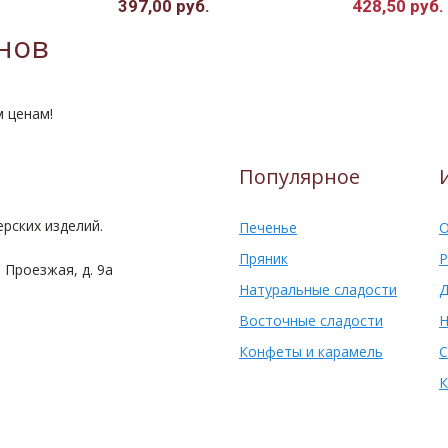
397,00 руб.
428,50 руб.
нов
м ценам!
Популярное
рских изделий.
Печенье
О
Пряник
Р
 Проезжая, д. 9а
Натуральные сладости
Д
Восточные сладости
Н
Конфеты и карамель
С
К