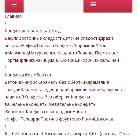
Промо товары
Главная
/
Конфеты/Карамель/Шок-д
Вафли
Восточные сладости
Детские сладости
Драже
весовое
Зефир/Пастила
Конфеты/Карамель/Шок-
д
Мармелад
Натуральные сладости
Печенье
Пирожное/
Торты
Пряник
Снэки
Сушка, Сухари
Цикорий, кисель, чай
/
Конфеты без обертки
Батончики
Ирис
Карамель без обертки
Карамель в
глазури
Карамель леденцовая
Карамель мини
Карамель с
начинкой
Конфеты без обертки
Конфеты
вафельные
Конфеты Жевательные
Конфеты
Желейные
Конфеты шоколадные
Набор
конфет
Парварда
Пастила фруктовая
Рачки
Шоколад
/
Кф без обертки - Шоколадные фигурки 3,0кг (ласена,г.Омск