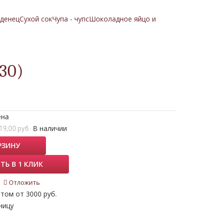
денец
Сухой сок
Чупа - чупс
Шоколадное яйцо и
30)
ена
В наличии
19,00 руб.
РЗИНУ
ТЬ В 1 КЛИК
Отложить
том от 3000 руб.
ницу