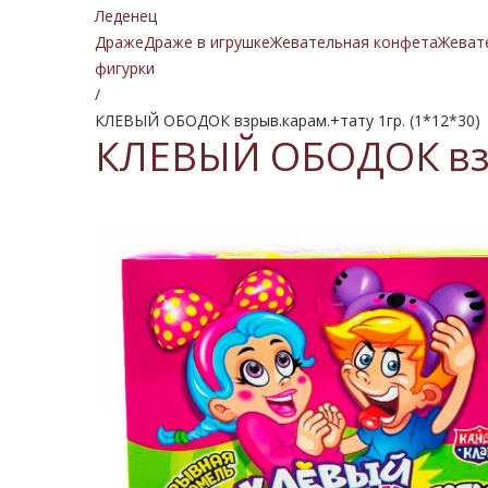
Леденец
Драже
Драже в игрушке
Жевательная конфета
Жеват
фигурки
/
КЛЕВЫЙ ОБОДОК взрыв.карам.+тату 1гр. (1*12*30)
КЛЕВЫЙ ОБОДОК взрыв