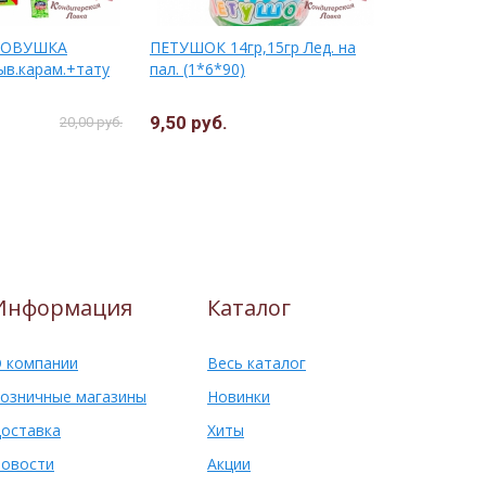
 ЛОВУШКА
ПЕТУШОК 14гр,15гр Лед. на
НЕОН-ТАТУ
ыв.карам.+тату
пал. (1*6*90)
свет. тату
(1*12бл*4
9,50 руб.
7,50 руб.
20,00 руб.
Информация
Каталог
 компании
Весь каталог
озничные магазины
Новинки
оставка
Хиты
овости
Акции