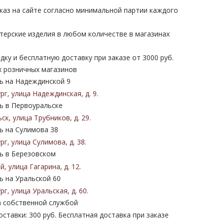
каз на сайте согласно минимальной партии каждого
терские изделия в любом количестве в магазинах
дку и бесплатную доставку при заказе от 3000 руб.
х розничных магазинов
 на Надеждинской 9
ург
,
улица Надеждинская
,
д. 9
.
 в Первоуральске
ьск
,
улица Трубников
,
д. 29
.
 на Сулимова 38
ург
,
улица Сулимова
,
д. 38
.
 в Березовском
ий
,
улица Гагарина
,
д. 12
.
 на Уральской 60
ург
,
улица Уральская
,
д. 60
.
 собственной службой
ставки: 300 руб. Бесплатная доставка при заказе