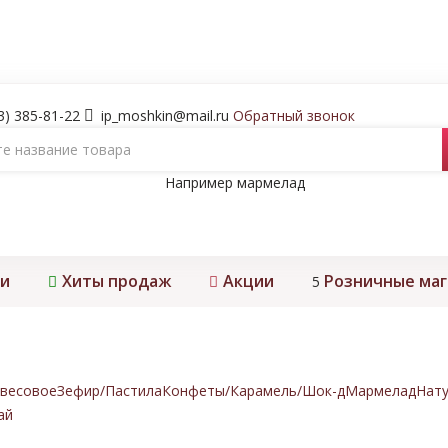
3) 385-81-22
ip_moshkin@mail.ru
Обратный звонок
Например
мармелад
и
Хиты продаж
Акции
Розничные ма
5
весовое
Зефир/Пастила
Конфеты/Карамель/Шок-д
Мармелад
Нату
ай