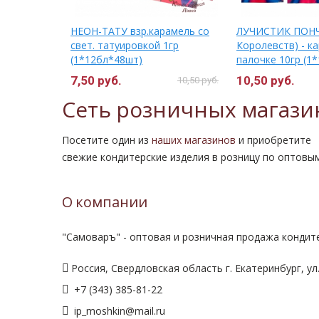
 Лед. на
НЕОН-ТАТУ взр.карамель со
ЛУЧИСТИК ПОНЧ
свет. татуировкой 1гр
Королевств) - ка
(1*12бл*48шт)
палочке 10гр (1*
7,50 руб.
10,50 руб.
10,50 руб.
Сеть розничных магази
Посетите один из
наших магазинов
и приобретите
свежие кондитерские изделия в розницу по оптовы
О компании
"Самоваръ" - оптовая и розничная продажа кондите
Россия, Свердловская область г. Екатеринбург, ул.
+7 (343) 385-81-22
ip_moshkin@mail.ru