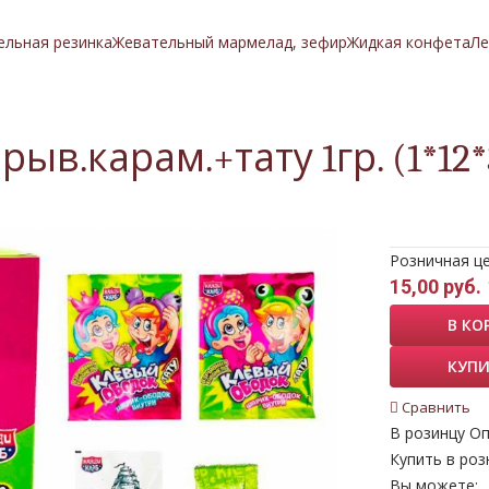
ельная резинка
Жевательный мармелад, зефир
Жидкая конфета
Ле
.карам.+тату 1гр. (1*12*
Розничная ц
15,00 руб.
В КО
КУПИ
Сравнить
В розинцу
Оп
Купить в роз
Вы можете: