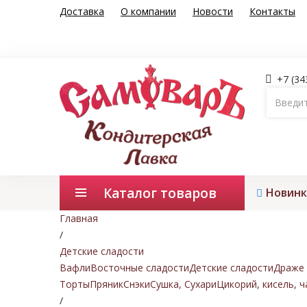
Доставка
О компании
Новости
Контакты
+7 (34
Каталог товаров
Новинк
Главная
/
Детские сладости
Вафли
Восточные сладости
Детские сладости
Драже 
Торты
Пряник
Снэки
Сушка, Сухари
Цикорий, кисель, ч
/