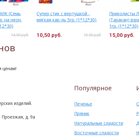
ИК (Семь
Супер стик с вертушкой -
Приколисты
р. на неон.
мягкая кар-ль 5гр. (1*12*30)
(Таракан) взр
12*30)
1гр. (1*12*30)
10,50 руб.
15,00 руб.
14,50 руб.
13,50 руб.
нов
м ценам!
Популярное
рских изделий.
Печенье
О
Пряник
Р
 Проезжая, д. 9а
Натуральные сладости
Д
Восточные сладости
Н