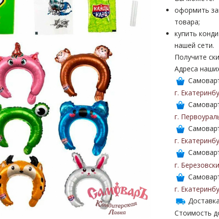
оформить за
товара;
купить конди
нашей сети.
Получите ски
Адреса наши
Самоваръ
г. Екатеринб
Самоваръ
г. Первоурал
Самоваръ
г. Екатеринб
Самоваръ
г. Березовск
Самоваръ
г. Екатеринб
Доставка
Стоимость до