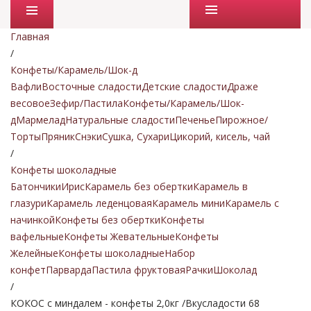
Промо товары
Главная
/
Конфеты/Карамель/Шок-д
Вафли
Восточные сладости
Детские сладости
Драже
весовое
Зефир/Пастила
Конфеты/Карамель/Шок-
д
Мармелад
Натуральные сладости
Печенье
Пирожное/
Торты
Пряник
Снэки
Сушка, Сухари
Цикорий, кисель, чай
/
Конфеты шоколадные
Батончики
Ирис
Карамель без обертки
Карамель в
глазури
Карамель леденцовая
Карамель мини
Карамель с
начинкой
Конфеты без обертки
Конфеты
вафельные
Конфеты Жевательные
Конфеты
Желейные
Конфеты шоколадные
Набор
конфет
Парварда
Пастила фруктовая
Рачки
Шоколад
/
КОКОС с миндалем - конфеты 2,0кг /Вкусладости 68