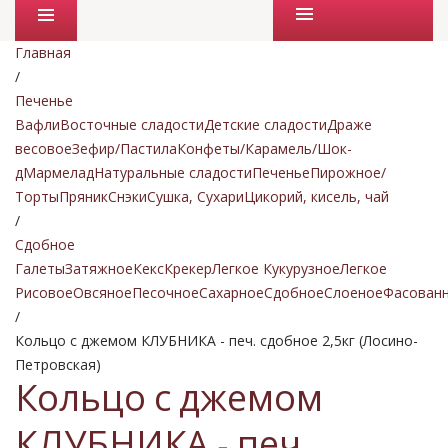
Промо товары
Главная
/
Печенье
Вафли
Восточные сладости
Детские сладости
Драже
весовое
Зефир/Пастила
Конфеты/Карамель/Шок-
д
Мармелад
Натуральные сладости
Печенье
Пирожное/
Торты
Пряник
Снэки
Сушка, Сухари
Цикорий, кисель, чай
/
Сдобное
Галеты
Затяжное
Кекс
Крекер
Легкое Кукурузное
Легкое
Рисовое
Овсяное
Песочное
Сахарное
Сдобное
Слоеное
Фасован
/
Кольцо с джемом КЛУБНИКА - печ. сдобное 2,5кг (Лосино-
Петровская)
Кольцо с джемом
КЛУБНИКА - печ.