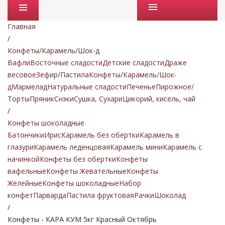
Промо товары
Главная
/
Конфеты/Карамель/Шок-д
Вафли
Восточные сладости
Детские сладости
Драже
весовое
Зефир/Пастила
Конфеты/Карамель/Шок-
д
Мармелад
Натуральные сладости
Печенье
Пирожное/
Торты
Пряник
Снэки
Сушка, Сухари
Цикорий, кисель, чай
/
Конфеты шоколадные
Батончики
Ирис
Карамель без обертки
Карамель в
глазури
Карамель леденцовая
Карамель мини
Карамель с
начинкой
Конфеты без обертки
Конфеты
вафельные
Конфеты Жевательные
Конфеты
Желейные
Конфеты шоколадные
Набор
конфет
Парварда
Пастила фруктовая
Рачки
Шоколад
/
Конфеты - КАРА КУМ 5кг Красный Октябрь