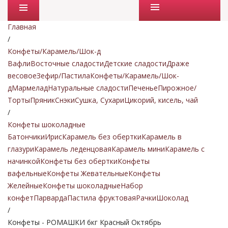
Промо товары
Главная
/
Конфеты/Карамель/Шок-д
Вафли
Восточные сладости
Детские сладости
Драже
весовое
Зефир/Пастила
Конфеты/Карамель/Шок-
д
Мармелад
Натуральные сладости
Печенье
Пирожное/
Торты
Пряник
Снэки
Сушка, Сухари
Цикорий, кисель, чай
/
Конфеты шоколадные
Батончики
Ирис
Карамель без обертки
Карамель в
глазури
Карамель леденцовая
Карамель мини
Карамель с
начинкой
Конфеты без обертки
Конфеты
вафельные
Конфеты Жевательные
Конфеты
Желейные
Конфеты шоколадные
Набор
конфет
Парварда
Пастила фруктовая
Рачки
Шоколад
/
Конфеты - РОМАШКИ 6кг Красный Октябрь