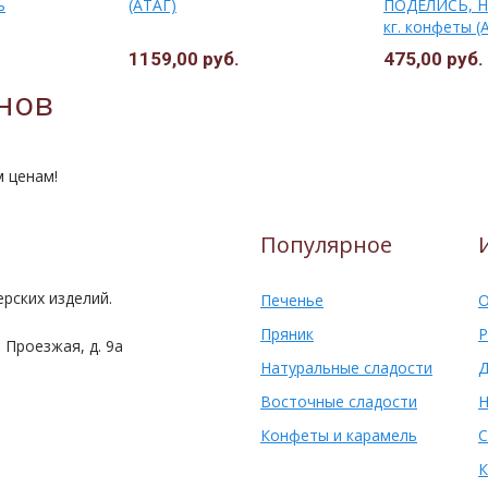
ь
(АТАГ)
ПОДЕЛИСЬ, Н
кг. конфеты (
1159,00 руб.
475,00 руб.
нов
м ценам!
Популярное
рских изделий.
Печенье
О
Пряник
Р
 Проезжая, д. 9а
Натуральные сладости
Д
Восточные сладости
Н
Конфеты и карамель
С
К