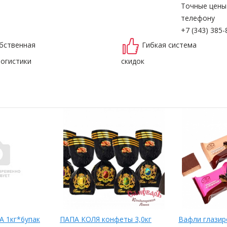
Точные цены
телефону
+7 (343) 385-
бственная
Гибкая система
логистики
скидок
А 1кг*6упак
ПАПА КОЛЯ конфеты 3,0кг
Вафли глази