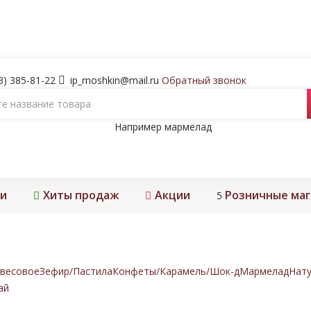
3) 385-81-22
ip_moshkin@mail.ru
Обратный звонок
Например
мармелад
и
Хиты продаж
Акции
Розничные ма
5
весовое
Зефир/Пастила
Конфеты/Карамель/Шок-д
Мармелад
Нату
ай