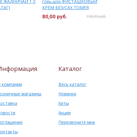
Е ЖАДНИЧАЙ 1,5
горь.шок.ФИСТАШКОВЫЙ
КАРТОШКА 
АТАГ)
КРЕМ БЕЗ/САХ ТОМЕR
(Свитлайф
(4бл*16шт) (Томер г.Москва)
80,00 руб.
353,00 ру
128,00 руб.
Информация
Каталог
 компании
Весь каталог
озничные магазины
Новинки
оставка
Хиты
овости
Акции
оглашение
Перезвоните мне
онтакты