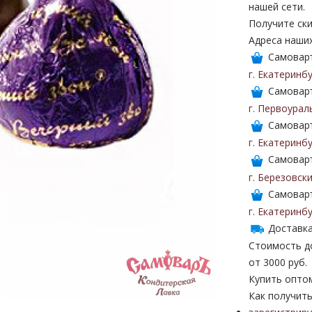
нашей сети.
Получите ски
Адреса наши
Самоваръ
г. Екатеринб
Самоваръ
г. Первоурал
Самоваръ
г. Екатеринб
Самоваръ
г. Березовск
Самоваръ
г. Екатеринб
Доставка
Стоимость до
от 3000 руб.
Купить опто
Как получить