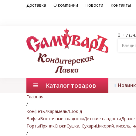
Доставка
О компании
Новости
Контакты
+7 (34
Каталог товаров
Новинк
Главная
/
Конфеты/Карамель/Шок-д
Вафли
Восточные сладости
Детские сладости
Драже 
Торты
Пряник
Снэки
Сушка, Сухари
Цикорий, кисель, ч
/