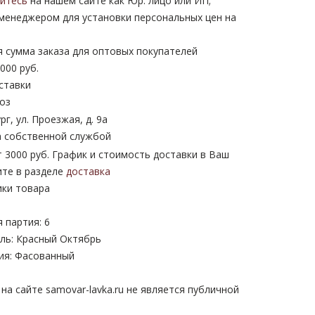
уйтесь
на нашем сайте как Юр. лицо или ИП;
 менеджером для установки персональных цен на
 сумма заказа для оптовых покупателей
000 руб.
ставки
оз
рг, ул. Проезжая, д. 9а
 собственной службой
 3000 руб. График и стоимость доставки в Ваш
ите в разделе
доставка
ики товара
 партия: 6
ль: Красный Октябрь
ия: Фасованный
а сайте samovar-lavka.ru не является публичной