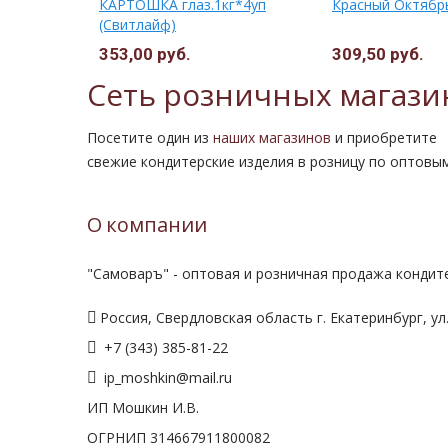
КОВЫЙ
КАРТОШКА глаз.1кг*4уп
Красный Октябр
ЕR
(Свитлайф)
г.Москва)
353,00 руб.
309,50 руб.
128,00 руб.
Сеть розничных магази
Посетите один из
наших магазинов
и приобретите
свежие кондитерские изделия в розницу по оптовы
О компании
"Самоваръ" - оптовая и розничная продажа кондите
Россия, Свердловская область г. Екатеринбург, ул.
+7 (343) 385-81-22
ip_moshkin@mail.ru
ИП Мошкин И.В.
ОГРНИП 314667911800082