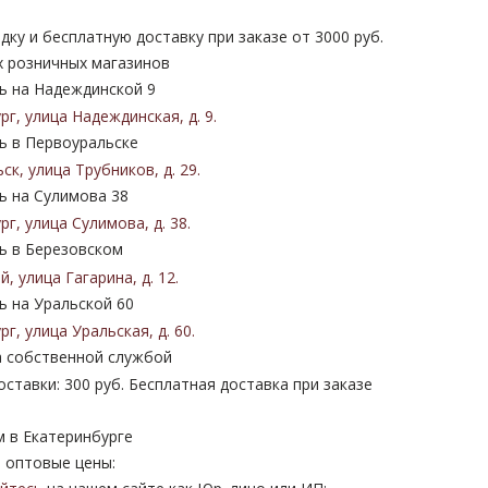
дку и бесплатную доставку при заказе от 3000 руб.
х розничных магазинов
 на Надеждинской 9
ург
,
улица Надеждинская
,
д. 9
.
 в Первоуральске
ьск
,
улица Трубников
,
д. 29
.
 на Сулимова 38
ург
,
улица Сулимова
,
д. 38
.
 в Березовском
ий
,
улица Гагарина
,
д. 12
.
 на Уральской 60
ург
,
улица Уральская
,
д. 60
.
 собственной службой
ставки: 300 руб. Бесплатная доставка при заказе
м в Екатеринбурге
 оптовые цены: