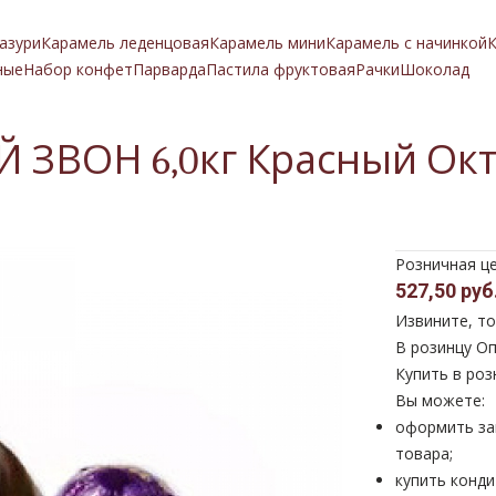
азури
Карамель леденцовая
Карамель мини
Карамель с начинкой
К
ные
Набор конфет
Парварда
Пастила фруктовая
Рачки
Шоколад
 ЗВОН 6,0кг Красный Ок
Розничная ц
527,50 руб
Извините, то
В розинцу
Оп
Купить в роз
Вы можете:
оформить за
товара;
купить конди